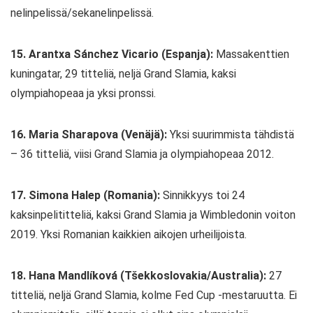
nelinpelissä/sekanelinpelissä.
15. Arantxa Sánchez Vicario (Espanja):
Massakenttien
kuningatar, 29 titteliä, neljä Grand Slamia, kaksi
olympiahopeaa ja yksi pronssi.
16. Maria Sharapova (Venäjä):
Yksi suurimmista tähdistä
– 36 titteliä, viisi Grand Slamia ja olympiahopeaa 2012.
17. Simona Halep (Romania):
Sinnikkyys toi 24
kaksinpelititteliä, kaksi Grand Slamia ja Wimbledonin voiton
2019. Yksi Romanian kaikkien aikojen urheilijoista.
18. Hana Mandlíková (Tšekkoslovakia/Australia):
27
titteliä, neljä Grand Slamia, kolme Fed Cup -mestaruutta. Ei