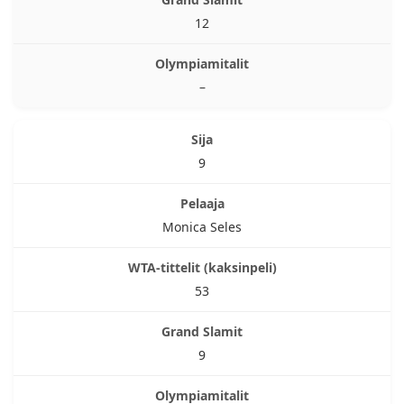
12
–
9
Monica Seles
53
9