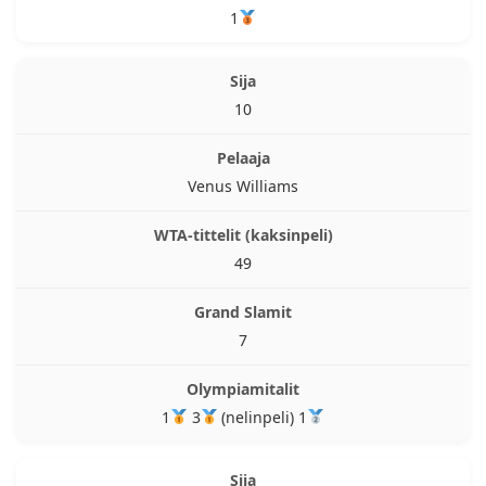
1
10
Venus Williams
49
7
1
3
(nelinpeli) 1