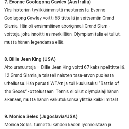
7. Evonne Goolagong Cawley (Australia)
Yksi historian tyylikkäimmistä mestareista, Evonne
Goolagong Cawley voitti 68 titteliä ja seitsemän Grand
Slamia. Hän oli ensimmäinen aboriginaali Grand Slam -
voittaja, joka innoitti esimerkillään. Olympiamitalia ei tullut,
mutta hänen legendansa elää.
8. Billie Jean King (USA)
Aito uranuurtaja – Billie Jean King voitti 67 kaksinpelititteliä,
12 Grand Slamia ja taisteli naisten tasa-arvon puolesta
urheilussa. Hän perusti WTA:n ja tuli kuuluisaksi ”Battle of
the Sexes” -ottelustaan. Tennis ei ollut olympialaji hänen
aikanaan, mutta hänen vaikutuksensa ylittää kaikki mitalit.
9. Monica Seles (Jugoslavia/USA)
Monica Seles, tunnettu kahden käden lyönneistään ja