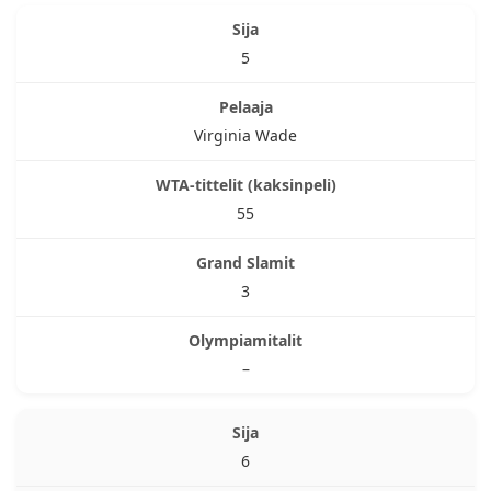
5
Virginia Wade
55
3
–
6