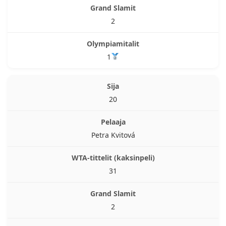
2
1
20
Petra Kvitová
31
2