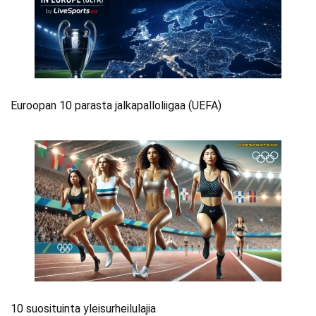
Euroopan 10 parasta jalkapalloliigaa (UEFA)
10 suosituinta yleisurheilulajia