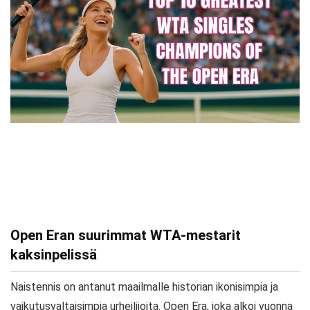
Open Eran suurimmat WTA-mestarit
kaksinpelissä
Naistennis on antanut maailmalle historian ikonisimpia ja
vaikutusvaltaisimpia urheilijoita. Open Era, joka alkoi vuonna