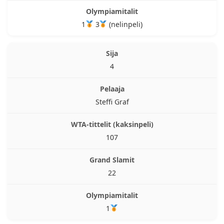
1
3
(nelinpeli)
4
Steffi Graf
107
22
1