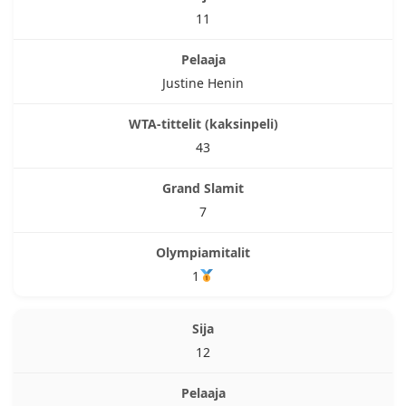
11
Justine Henin
43
7
1
12