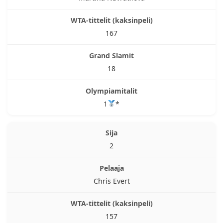
167
18
1
*
2
Chris Evert
157