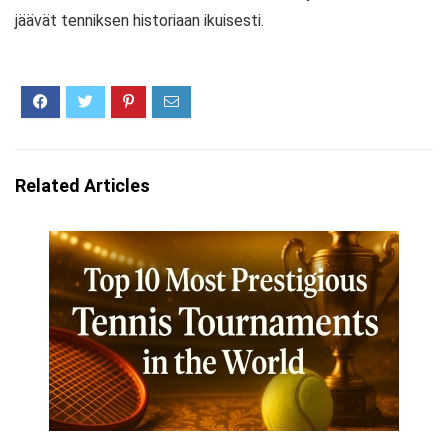
jäävät tenniksen historiaan ikuisesti.
Related Articles