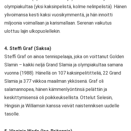
olympiakultaa (yksi kaksinpelistä, kolme nelinpelistä). Hänen
ylivoimansa kesti kaksi vuosikymmentä, ja hän innoitti
miljoonia voimallaan ja karismallaan. Serenan vaikutus
ulottuu lajin ulkopuolellekin.
4. Steffi Graf (Saksa)
Steffi Graf on ainoa tennispelaaja, joka on voittanut Golden
Slamin – kaikki neljä Grand Slamia ja olympiakultaa samana
vuonna (1988). Hänellä on 107 kaksinpelititteliä, 22 Grand
Slamia ja 377 viikkoa maailman ykkösenä. Graf oli
salamannopea, hänen kämmenlyöntinsä pelättiin ja
keskittymisensä oli poikkeuksellista. Ottelut Selesin,
Hingisin ja Williamsin kanssa veivät naistenniksen uudelle
tasolle.