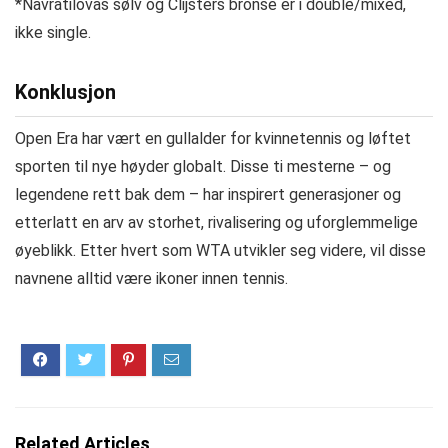
*Navratilovas sølv og Clijsters bronse er i double/mixed,
ikke single.
Konklusjon
Open Era har vært en gullalder for kvinnetennis og løftet
sporten til nye høyder globalt. Disse ti mesterne – og
legendene rett bak dem – har inspirert generasjoner og
etterlatt en arv av storhet, rivalisering og uforglemmelige
øyeblikk. Etter hvert som WTA utvikler seg videre, vil disse
navnene alltid være ikoner innen tennis.
Related Articles