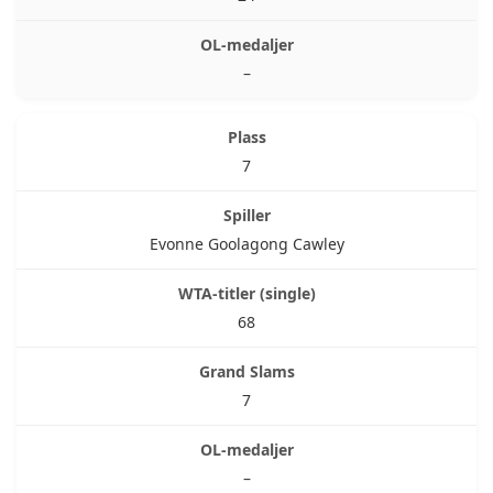
–
7
Evonne Goolagong Cawley
68
7
–