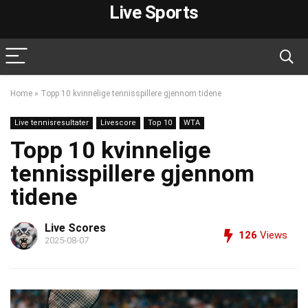
Live Sports
Home
»
Topp 10 kvinnelige tennisspillere gjennom tidene
Live tennisresultater
Livescore
Top 10
WTA
Topp 10 kvinnelige
tennisspillere gjennom
tidene
Live Scores
126
Views
2025-08-07