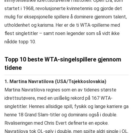
innflytelsesrike idrettsutøverne i historien. Open Era, som
startet i 1968, revolusjonerte kvinnetennis og gjorde det
mulig for eksepsjonelle spillere å dominere gjennom talent,
utholdenhet og karisma. Her er de ti WTA-spillerne med
flest singletitler – samt noen legender som så vidt ikke
nådde topp 10.
Topp 10 beste WTA-singelspillere gjennom
tidene
1. Martina Navratilova (USA/Tsjekkoslovakia)
Martina Navratilova regnes som en av tidenes største
idrettsutøvere, med en uslåelig rekord på 167 WTA-
singletitler. Hennes allsidige spill, fysikk og lange karriere ga
henne 18 Grand Slam-titler og dominans også i double.
Rivaliseringen med Chris Evert definerte en epoke.
Navratilova tok OL-sølv i double, men spilte aldri single i OL.