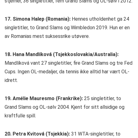
stjerner, 36 singletitler, fem Grand Slams og OL-sølv i 2012.
17. Simona Halep (Romania):
Hennes utholdenhet ga 24
singletitler, to Grand Slams og Wimbledon 2019. Hun er en
av Romanias mest suksessrike utøvere.
18. Hana Mandlíková (Tsjekkoslovakia/Australia):
Mandlíková vant 27 singletitler, fire Grand Slams og tre Fed
Cups. Ingen OL-medaljer, da tennis ikke alltid har vært OL-
idrett.
19. Amélie Mauresmo (Frankrike):
25 singletitler, to
Grand Slams og OL-sølv 2004. Kjent for sitt allsidige og
kraftfulle spill.
20. Petra Kvitová (Tsjekkia):
31 WTA-singletitler, to