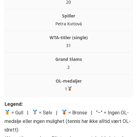
20
Petra Kvitová
31
2
1
Legend:
= Gull |
= Sølv |
= Bronse | “–” = Ingen OL-
medalje eller ingen mulighet (tennis har ikke alltid vært OL-
idrett)