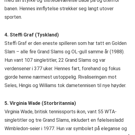
med sin styrke og tilstedeværelse både på og utenfor
banen. Hennes innflytelse strekker seg langt utover
sporten.
4. Steffi Graf (Tyskland)
Steffi Graf er den eneste spilleren som har tatt en Golden
Slam – alle fire Grand Slams og OL-gull samme år (1988).
Hun vant 107 singletitler, 22 Grand Slams og var
verdensener i 377 uker. Hennes fart, forehand og fokus
gjorde henne nærmest ustoppelig. Rivaliseringen mot
Seles, Hingis og Williams tok dametennisen til nye høyder.
5. Virginia Wade (Storbritannia)
Virginia Wade, britisk tennissports ikon, vant 55 WTA-
singletitler og tre Grand Slams, inkludert en følelsesladd
Wimbledon-seier i 1977. Hun var symbolet på eleganse og