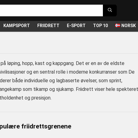
KAMPSPORT
FRIIDRETT
E-SPORT
TOP 10
NORSK
 på løping, hopp, kast og kappgang. Det er en av de eldste
 sivilisasjoner og en sentral rolle i moderne konkurranser som De
rer både individuelle og lagbaserte øvelser, som sprint,
mangekamp som tikamp og sjukamp. Friidrett viser hele spektere
tholdenhet og presisjon.
pulære friidrettsgrenene