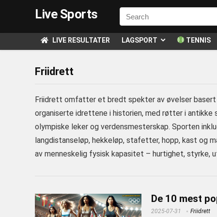
Live Sports
LIVE RESULTATER
LAGSPORT
TENNIS
Friidrett
Friidrett omfatter et bredt spekter av øvelser basert
organiserte idrettene i historien, med røtter i antikke
olympiske leker og verdensmesterskap. Sporten inklude
langdistanseløp, hekkeløp, stafetter, hopp, kast og 
av menneskelig fysisk kapasitet – hurtighet, styrke, u
De 10 mest po
2025-07-31
Friidrett