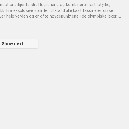
e mest anerkjente idrettsgrenene og kombinerer fart, styrke,
k. Fra eksplosive sprinter til kraftfulle kast fascinerer disse
er hele verden og er ofte høydepunktene i de olympiske leker. ...
Show next