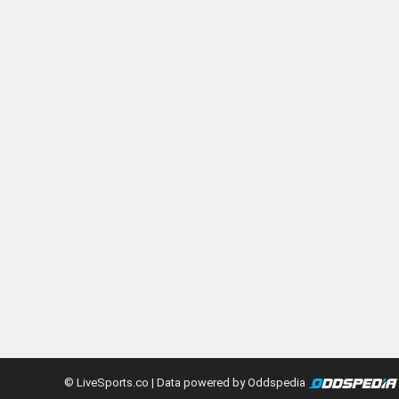
© LiveSports.co
| Data powered by Oddspedia