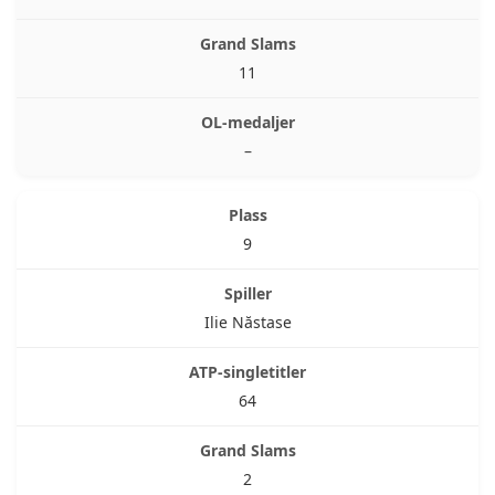
11
–
9
Ilie Năstase
64
2