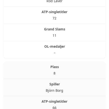
Rod Laver
72
11
–
8
Björn Borg
66