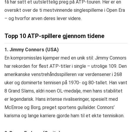
få har satt et uutslettelig preg på ATP-touren. Her er en
oversikt over de ti mestvinnende singlespillerne i Open Era
– og hvorfor arven deres lever videre.
Topp 10 ATP-spillere gjennom tidene
1. Jimmy Connors (USA)
En kompromissløs kjemper med en unik stil: Jimmy Connors
har rekorden for flest ATP-titler i single – utrolige 109. Den
amerikanske venstrehåndsspilleren var verdensener i 268
uker og dominerte tennisen på 1970- og 80-tallet. Han vant
8 Grand Slams, aldri noen OL-medalje, men hans stabilitet
er legendarisk. Hans intense rivaliseringer, spesielt med
McEnroe og Borg, preget sportens gullalder. Connors’
karisma og lange karriere gjorde ham til et ekte tennisikon.