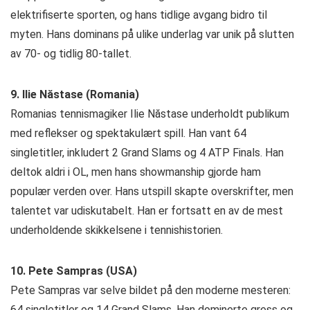
elektrifiserte sporten, og hans tidlige avgang bidro til
myten. Hans dominans på ulike underlag var unik på slutten
av 70- og tidlig 80-tallet.
9. Ilie Năstase (Romania)
Romanias tennismagiker Ilie Năstase underholdt publikum
med reflekser og spektakulært spill. Han vant 64
singletitler, inkludert 2 Grand Slams og 4 ATP Finals. Han
deltok aldri i OL, men hans showmanship gjorde ham
populær verden over. Hans utspill skapte overskrifter, men
talentet var udiskutabelt. Han er fortsatt en av de mest
underholdende skikkelsene i tennishistorien.
10. Pete Sampras (USA)
Pete Sampras var selve bildet på den moderne mesteren:
64 singletitler og 14 Grand Slams. Han dominerte gress og