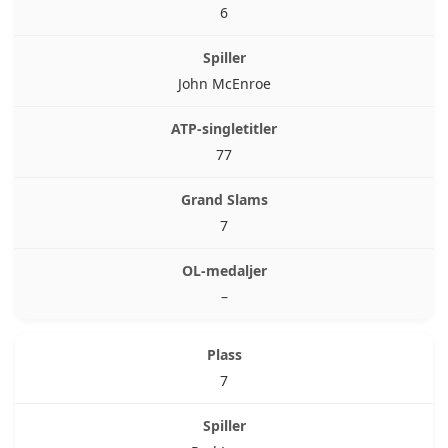
6
John McEnroe
77
7
–
7