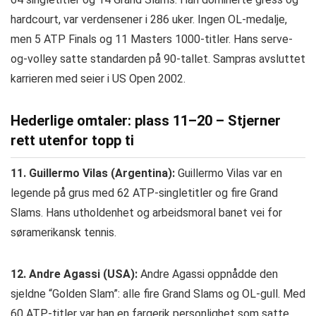
hardcourt, var verdensener i 286 uker. Ingen OL-medalje,
men 5 ATP Finals og 11 Masters 1000-titler. Hans serve-
og-volley satte standarden på 90-tallet. Sampras avsluttet
karrieren med seier i US Open 2002.
Hederlige omtaler: plass 11–20 – Stjerner
rett utenfor topp ti
11. Guillermo Vilas (Argentina):
Guillermo Vilas var en
legende på grus med 62 ATP-singletitler og fire Grand
Slams. Hans utholdenhet og arbeidsmoral banet vei for
søramerikansk tennis.
12. Andre Agassi (USA):
Andre Agassi oppnådde den
sjeldne “Golden Slam”: alle fire Grand Slams og OL-gull. Med
60 ATP-titler var han en fargerik personlighet som satte