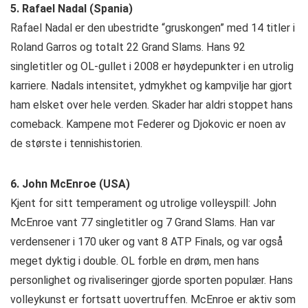
5. Rafael Nadal (Spania)
Rafael Nadal er den ubestridte “gruskongen” med 14 titler i
Roland Garros og totalt 22 Grand Slams. Hans 92
singletitler og OL-gullet i 2008 er høydepunkter i en utrolig
karriere. Nadals intensitet, ydmykhet og kampvilje har gjort
ham elsket over hele verden. Skader har aldri stoppet hans
comeback. Kampene mot Federer og Djokovic er noen av
de største i tennishistorien.
6. John McEnroe (USA)
Kjent for sitt temperament og utrolige volleyspill: John
McEnroe vant 77 singletitler og 7 Grand Slams. Han var
verdensener i 170 uker og vant 8 ATP Finals, og var også
meget dyktig i double. OL forble en drøm, men hans
personlighet og rivaliseringer gjorde sporten populær. Hans
volleykunst er fortsatt uovertruffen. McEnroe er aktiv som