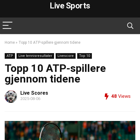
Live Sports
Home
»
Topp 10 ATP-spillere gjennom tidene
ATP
Live tennisresultater
Livescore
Top 10
Topp 10 ATP-spillere
gjennom tidene
Live Scores
48
Views
2025-08-06