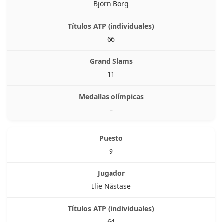
Björn Borg
66
11
–
9
Ilie Năstase
64