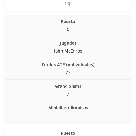
1
6
John McEnroe
77
7
–