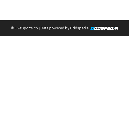
© LiveSports.co
| Data powered by Oddspedia