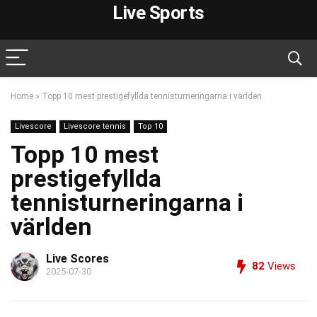
Live Sports
Home
»
Topp 10 mest prestigefyllda tennisturneringarna i världen
Livescore
Livescore tennis
Top 10
Topp 10 mest
prestigefyllda
tennisturneringarna i
världen
Live Scores
82
Views
2025-07-30