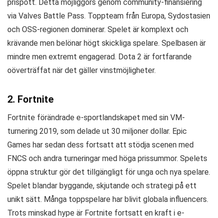
prispott. Detta möjliggörs genom community-finansiering
via Valves Battle Pass. Toppteam från Europa, Sydostasien
och OSS-regionen dominerar. Spelet är komplext och
krävande men belönar högt skickliga spelare. Spelbasen är
mindre men extremt engagerad. Dota 2 är fortfarande
oöverträffat när det gäller vinstmöjligheter.
2. Fortnite
Fortnite förändrade e-sportlandskapet med sin VM-
turnering 2019, som delade ut 30 miljoner dollar. Epic
Games har sedan dess fortsatt att stödja scenen med
FNCS och andra turneringar med höga prissummor. Spelets
öppna struktur gör det tillgängligt för unga och nya spelare.
Spelet blandar byggande, skjutande och strategi på ett
unikt sätt. Många toppspelare har blivit globala influencers.
Trots minskad hype är Fortnite fortsatt en kraft i e-