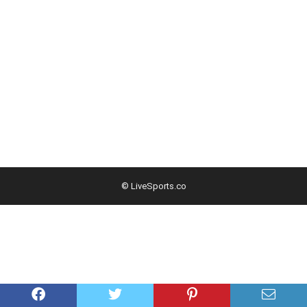
© LiveSports.co