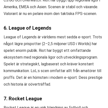
CS:GO och Overwatch. Riot har byggt upp regionala ligor i
Amerika, EMEA och Asien. Scenen är stabil och växande.
Valorant är nu en pelare inom den taktiska FPS-scenen.
6. League of Legends
League of Legends är världens mest sedda e-sport. Trots
något lägre prispotter (2–2,5 miljoner USD i Worlds) har
spelet enorm publik. Riot har byggt ett omfattande
ekosystem med regionala ligor och utvecklingsprogram.
Spelet är strategiskt, lagbaserat och kräver konstant
kommunikation. LoL:s scen omfattar allt från amatörer till
proffs. Det är en hörnsten i modern e-sport. Dess prestige
och historia är oöverträffad.
7. Rocket League
Rocket League är en unik blandning av fotboll och