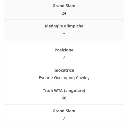
24
–
7
Evonne Goolagong Cawley
68
7