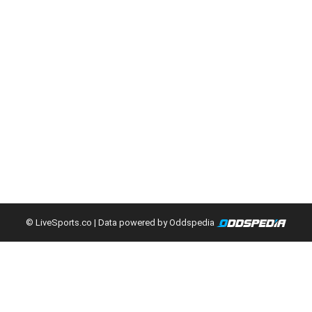
© LiveSports.co
| Data powered by Oddspedia