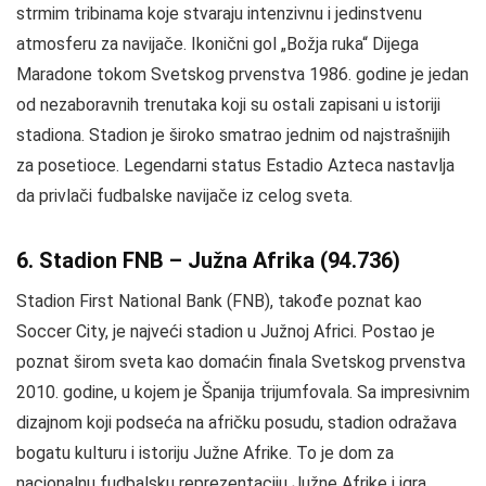
strmim tribinama koje stvaraju intenzivnu i jedinstvenu
atmosferu za navijače. Ikonični gol „Božja ruka“ Dijega
Maradone tokom Svetskog prvenstva 1986. godine je jedan
od nezaboravnih trenutaka koji su ostali zapisani u istoriji
stadiona. Stadion je široko smatrao jednim od najstrašnijih
za posetioce. Legendarni status Estadio Azteca nastavlja
da privlači fudbalske navijače iz celog sveta.
6. Stadion FNB – Južna Afrika (94.736)
Stadion First National Bank (FNB), takođe poznat kao
Soccer City, je najveći stadion u Južnoj Africi. Postao je
poznat širom sveta kao domaćin finala Svetskog prvenstva
2010. godine, u kojem je Španija trijumfovala. Sa impresivnim
dizajnom koji podseća na afričku posudu, stadion odražava
bogatu kulturu i istoriju Južne Afrike. To je dom za
nacionalnu fudbalsku reprezentaciju Južne Afrike i igra