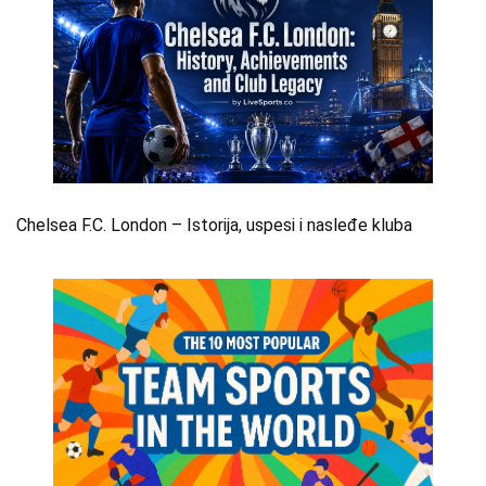
Chelsea F.C. London – Istorija, uspesi i nasleđe kluba