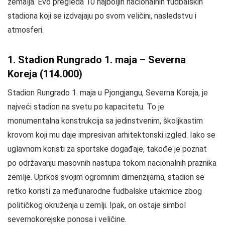
zemalja. Evo pregleda 10 najboljih nacionalnih fudbalskih
stadiona koji se izdvajaju po svom veličini, nasledstvu i
atmosferi.
1. Stadion Rungrado 1. maja – Severna
Koreja (114.000)
Stadion Rungrado 1. maja u Pjongjangu, Severna Koreja, je
najveći stadion na svetu po kapacitetu. To je
monumentalna konstrukcija sa jedinstvenim, školjkastim
krovom koji mu daje impresivan arhitektonski izgled. Iako se
uglavnom koristi za sportske događaje, takođe je poznat
po održavanju masovnih nastupa tokom nacionalnih praznika
zemlje. Uprkos svojim ogromnim dimenzijama, stadion se
retko koristi za međunarodne fudbalske utakmice zbog
političkog okruženja u zemlji. Ipak, on ostaje simbol
severnokorejske ponosa i veličine.