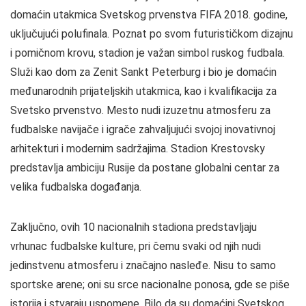
domaćin utakmica Svetskog prvenstva FIFA 2018. godine,
uključujući polufinala. Poznat po svom futurističkom dizajnu
i pomičnom krovu, stadion je važan simbol ruskog fudbala.
Služi kao dom za Zenit Sankt Peterburg i bio je domaćin
međunarodnih prijateljskih utakmica, kao i kvalifikacija za
Svetsko prvenstvo. Mesto nudi izuzetnu atmosferu za
fudbalske navijače i igrače zahvaljujući svojoj inovativnoj
arhitekturi i modernim sadržajima. Stadion Krestovsky
predstavlja ambiciju Rusije da postane globalni centar za
velika fudbalska događanja.
Zaključno, ovih 10 nacionalnih stadiona predstavljaju
vrhunac fudbalske kulture, pri čemu svaki od njih nudi
jedinstvenu atmosferu i značajno nasleđe. Nisu to samo
sportske arene; oni su srce nacionalne ponosa, gde se piše
istorija i stvaraju uspomene. Bilo da su domaćini Svetskog