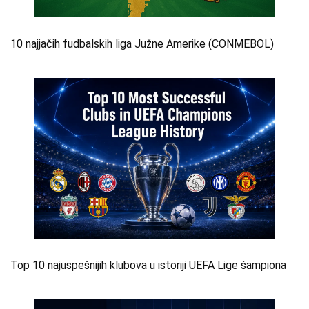
10 najjačih fudbalskih liga Južne Amerike (CONMEBOL)
Top 10 najuspešnijih klubova u istoriji UEFA Lige šampiona