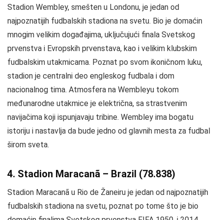
Stadion Wembley, smešten u Londonu, je jedan od
najpoznatijih fudbalskih stadiona na svetu. Bio je domaćin
mnogim velikim događajima, uključujući finala Svetskog
prvenstva i Evropskih prvenstava, kao i velikim klubskim
fudbalskim utakmicama. Poznat po svom ikoničnom luku,
stadion je centralni deo engleskog fudbala i dom
nacionalnog tima. Atmosfera na Wembleyu tokom
međunarodne utakmice je električna, sa strastvenim
navijačima koji ispunjavaju tribine. Wembley ima bogatu
istoriju i nastavlja da bude jedno od glavnih mesta za fudbal
širom sveta.
4. Stadion Maracanã – Brazil (78.838)
Stadion Maracanã u Rio de Žaneiru je jedan od najpoznatijih
fudbalskih stadiona na svetu, poznat po tome što je bio
domaćin finalima Svetskog prvenstva FIFA 1950. i 2014.