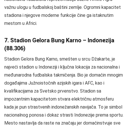
važnu ulogu u fudbalskoj baštini zemlje. Ogromni kapacitet
stadiona i njegove moderne funkcije čine ga istaknutim
mestom u Africi.
7. Stadion Gelora Bung Karno – Indonezija
(88.306)
Stadion Gelora Bung Karno, smešten u srcu Džakarte, je
najveći stadion u Indoneziji i ključna lokacija za nacionalna i
međunarodna fudbalska takmičenja. Bio je domaćin mnogim
događajima Južnoistočnih azijskih igara i AFC, kao i
kvalifikacijama za Svetsko prvenstvo. Stadion sa
impozantnim kapacitetom stvara električnu atmosferu
kada je pun strastvenih indonežanskih navijača. To je simbol
nacionalnog ponosa i dokaz strasti Indonezije prema sportu.
Mesto nastavlja da raste na značaju jer domaćinstvuje sve