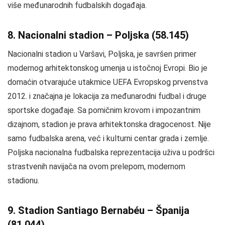
više međunarodnih fudbalskih događaja.
8. Nacionalni stadion – Poljska (58.145)
Nacionalni stadion u Varšavi, Poljska, je savršen primer
modernog arhitektonskog umenja u istočnoj Evropi. Bio je
domaćin otvarajuće utakmice UEFA Evropskog prvenstva
2012. i značajna je lokacija za međunarodni fudbal i druge
sportske događaje. Sa pomičnim krovom i impozantnim
dizajnom, stadion je prava arhitektonska dragocenost. Nije
samo fudbalska arena, već i kulturni centar grada i zemlje.
Poljska nacionalna fudbalska reprezentacija uživa u podršci
strastvenih navijača na ovom prelepom, modernom
stadionu.
9. Stadion Santiago Bernabéu – Španija
(81.044)