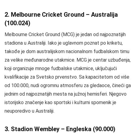
2. Melbourne Cricket Ground – Australija
(100.024)
Melbourne Cricket Ground (MCG) je jedan od najpoznatijih
stadiona u Australiji. Iako je uglavnom poznat po kriketu,
takođe je dom australijskom nacionalnom fudbalskom timu
za velike međunarodne utakmice. MCG je centar uzbuđenja,
koji organizuje mnoge fudbalske utakmice, uključujući
kvalifikacije za Svetsko prvenstvo. Sa kapacitetom od više
od 100.000, nudi ogromnu atmosferu za gledaoce, čineći ga
jednim od najpoznatijih mesta na južnoj hemisferi. Njegovo
istorijsko značenje kao sportski i kulturni spomenik je
neuporedivo u Australiji.
3. Stadion Wembley – Engleska (90.000)