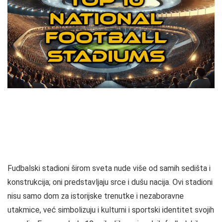
Fudbalski stadioni širom sveta nude više od samih sedišta i
konstrukcija; oni predstavljaju srce i dušu nacija. Ovi stadioni
nisu samo dom za istorijske trenutke i nezaboravne
utakmice, već simbolizuju i kulturni i sportski identitet svojih