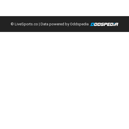
© LiveSports.co
| Data powered by Oddspedia