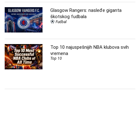
Glasgow Rangers: nasleđe giganta
škotskog fudbala
Fudbal
Top 10 najuspešnijih NBA klubova svih
vremena
Top 10