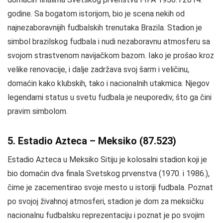
godine. Sa bogatom istorijom, bio je scena nekih od
najnezaboravnijih fudbalskih trenutaka Brazila. Stadion je
simbol brazilskog fudbala i nudi nezaboravnu atmosferu sa
svojom strastvenom navijačkom bazom. Iako je prošao kroz
velike renovacije, i dalje zadržava svoj šarm i veličinu,
domaćin kako klubskih, tako i nacionalnih utakmica. Njegov
legendarni status u svetu fudbala je neuporediv, što ga čini
pravim simbolom.
5. Estadio Azteca – Meksiko (87.523)
Estadio Azteca u Meksiko Sitiju je kolosalni stadion koji je
bio domaćin dva finala Svetskog prvenstva (1970. i 1986.),
čime je zacementirao svoje mesto u istoriji fudbala. Poznat
po svojoj živahnoj atmosferi, stadion je dom za meksičku
nacionalnu fudbalsku reprezentaciju i poznat je po svojim