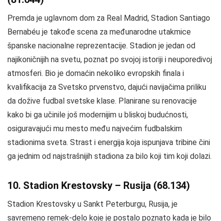
Premda je uglavnom dom za Real Madrid, Stadion Santiago
Bernabéu je takođe scena za međunarodne utakmice
španske nacionalne reprezentacije. Stadion je jedan od
najikoničnijih na svetu, poznat po svojoj istoriji i neuporedivoj
atmosferi. Bio je domaćin nekoliko evropskih finala i
kvalifikacija za Svetsko prvenstvo, dajući navijačima priliku
da dožive fudbal svetske klase. Planirane su renovacije
kako bi ga učinile još modernijim u bliskoj budućnosti,
osiguravajući mu mesto među najvećim fudbalskim
stadionima sveta. Strast i energija koja ispunjava tribine čini
ga jednim od najstrašnijih stadiona za bilo koji tim koji dolazi.
10. Stadion Krestovsky – Rusija (68.134)
Stadion Krestovsky u Sankt Peterburgu, Rusija, je
savremeno remek-delo koje je postalo poznato kada je bilo