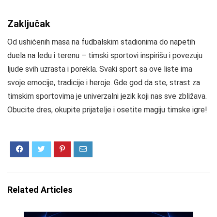
Zaključak
Od ushićenih masa na fudbalskim stadionima do napetih
duela na ledu i terenu – timski sportovi inspirišu i povezuju
ljude svih uzrasta i porekla. Svaki sport sa ove liste ima
svoje emocije, tradicije i heroje. Gde god da ste, strast za
timskim sportovima je univerzalni jezik koji nas sve zbližava.
Obucite dres, okupite prijatelje i osetite magiju timske igre!
Related Articles