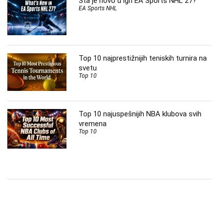
Šta je novo u igri EA Sports NHL 27?
EA Sports NHL
Top 10 najprestižnijih teniskih turnira na
svetu
Top 10
Top 10 najuspešnijih NBA klubova svih
vremena
Top 10