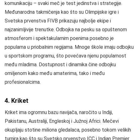
komunikaciju – svaki meč je test jedinstva i strategije.
Međunarodna takmičenja kao što su Olimpijske igre i
Svetska prvenstva FIVB prikazuju najbolje ekipe i
najzanimljivije trenutke. Odbojka na pesku sa opuštenom
atmosferom i spektakularnim poenima posebno je
popularna u priobalnim regijama. Mnoge škole imaju odbojku
u sportskom programu, što povećava njenu popularnost
među mladima. Dostupnost i dinamika čine odbojku
omiljenom kako među amaterima, tako i među
profesionalcima.
4. Kriket
Kriket ima ogromnu bazu navijača, naročito u Indiji,
Pakistanu, Australiji, Engleskoj i Južnoj Africi. Mečevi
okupljaju stotine miliona gledalaca, posebno tokom velikih
turnira kao što su Svetsko prvenstvo ICC i Indian Premier