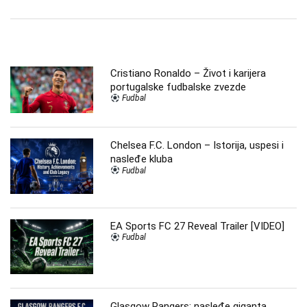
Cristiano Ronaldo – Život i karijera
portugalske fudbalske zvezde
Fudbal
Chelsea F.C. London – Istorija, uspesi i
nasleđe kluba
Fudbal
EA Sports FC 27 Reveal Trailer [VIDEO]
Fudbal
Glasgow Rangers: nasleđe giganta