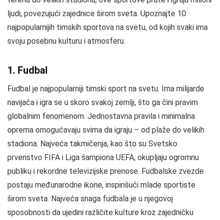
ljudi, povezujući zajednice širom sveta. Upoznajte 10
najpopularnijih timskih sportova na svetu, od kojih svaki ima
svoju posebnu kulturu i atmosferu.
1. Fudbal
Fudbal je najpopularniji timski sport na svetu. Ima milijarde
navijača i igra se u skoro svakoj zemlji, što ga čini pravim
globalnim fenomenom. Jednostavna pravila i minimalna
oprema omogućavaju svima da igraju – od plaže do velikih
stadiona. Najveća takmičenja, kao što su Svetsko
prvenstvo FIFA i Liga šampiona UEFA, okupljaju ogromnu
publiku i rekordne televizijske prenose. Fudbalske zvezde
postaju međunarodne ikone, inspirišući mlade sportiste
širom sveta. Najveća snaga fudbala je u njegovoj
sposobnosti da ujedini različite kulture kroz zajedničku