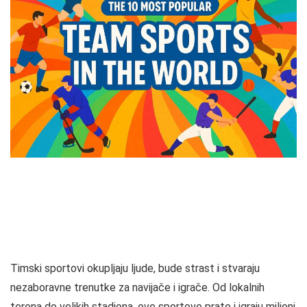
Timski sportovi okupljaju ljude, bude strast i stvaraju
nezaboravne trenutke za navijače i igrače. Od lokalnih
terena do velikih stadiona, ove sportove prate i igraju milioni