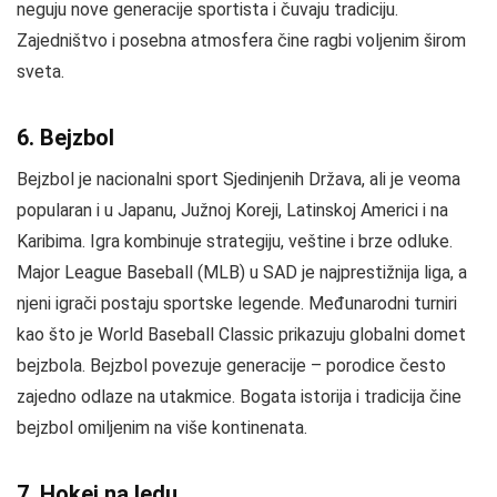
neguju nove generacije sportista i čuvaju tradiciju.
Zajedništvo i posebna atmosfera čine ragbi voljenim širom
sveta.
6. Bejzbol
Bejzbol je nacionalni sport Sjedinjenih Država, ali je veoma
popularan i u Japanu, Južnoj Koreji, Latinskoj Americi i na
Karibima. Igra kombinuje strategiju, veštine i brze odluke.
Major League Baseball (MLB) u SAD je najprestižnija liga, a
njeni igrači postaju sportske legende. Međunarodni turniri
kao što je World Baseball Classic prikazuju globalni domet
bejzbola. Bejzbol povezuje generacije – porodice često
zajedno odlaze na utakmice. Bogata istorija i tradicija čine
bejzbol omiljenim na više kontinenata.
7. Hokej na ledu