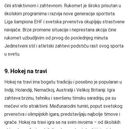
čini atraktivnom i zahtevnom. Rukomet je široko prisutan u
školskim programima i razvija nove generacije sportista.
Liga šampiona EHF i svetska prvenstva okupljaju strastvene
navijače. Brze promene situacije i neprestana akcija čine
rukomet uzbudljivim od prvog do poslednjeg minuta.
Jedinstveni stil i atletski zahtevi podstiču rast ovog sporta
u svetu.
9. Hokej na travi
Hokej na travi ima bogatu tradiciju i posebno je popularan u
Indiji, Holandiji, Nemačkoj, Australiji i Velikoj Britaniji. Igra
zahteva brzinu, tehniku i savršenu timsku saradnju, pa su
mečevi vrlo atraktivni. Međunarodni turniri, poput svetskog
prvenstva i olimpijskih igara, predstavljaju najbolje timove i
igrače. Hokej na travi igra se na svim nivoima – od školskih