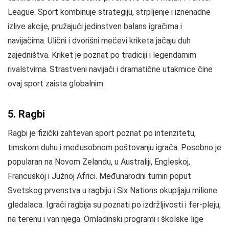
League. Sport kombinuje strategiju, strpljenje i iznenadne
izlive akcije, pružajući jedinstven balans igračima i
navijačima. Ulični i dvorišni mečevi kriketa jačaju duh
zajedništva. Kriket je poznat po tradiciji i legendarnim
rivalstvima. Strastveni navijači i dramatične utakmice čine
ovaj sport zaista globalnim.
5. Ragbi
Ragbi je fizički zahtevan sport poznat po intenzitetu,
timskom duhu i međusobnom poštovanju igrača. Posebno je
popularan na Novom Zelandu, u Australiji, Engleskoj,
Francuskoj i Južnoj Africi. Međunarodni turniri poput
Svetskog prvenstva u ragbiju i Six Nations okupljaju milione
gledalaca. Igrači ragbija su poznati po izdržljivosti i fer-pleju,
na terenu i van njega. Omladinski programi i školske lige