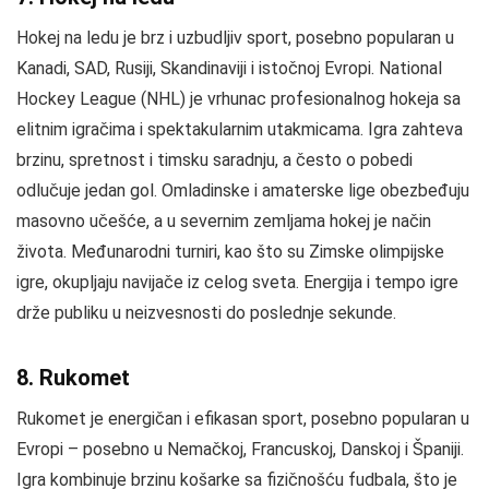
Hokej na ledu je brz i uzbudljiv sport, posebno popularan u
Kanadi, SAD, Rusiji, Skandinaviji i istočnoj Evropi. National
Hockey League (NHL) je vrhunac profesionalnog hokeja sa
elitnim igračima i spektakularnim utakmicama. Igra zahteva
brzinu, spretnost i timsku saradnju, a često o pobedi
odlučuje jedan gol. Omladinske i amaterske lige obezbeđuju
masovno učešće, a u severnim zemljama hokej je način
života. Međunarodni turniri, kao što su Zimske olimpijske
igre, okupljaju navijače iz celog sveta. Energija i tempo igre
drže publiku u neizvesnosti do poslednje sekunde.
8. Rukomet
Rukomet je energičan i efikasan sport, posebno popularan u
Evropi – posebno u Nemačkoj, Francuskoj, Danskoj i Španiji.
Igra kombinuje brzinu košarke sa fizičnošću fudbala, što je