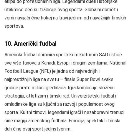
ekipa do profesionalnih liga. Legendarni dueli i istorijske
utakmice deo su tradicije ovog sporta. Globalni domet i
verni navijači čine hokej na travi jednim od najvažnijih timskih
sportova.
10. Američki fudbal
Američki fudbal dominira sportskom kulturom SAD i stiče
sve više fanova u Kanadi, Evropi i drugim zemljama. National
Football League (NFL) je jedna od najvrednijih i
najprestižnijih liga na svetu – finale Super Bowl svake
godine prate milioni gledalaca. Igra kombinuje složenu
strategiju, atletizam i timski rad. Univerzitetski fudbal i
omladinske lige su ključni za razvoj i popularnost ovog
sporta. Kultni timovi, legendarni igrači i nezaboravni trenuci
čine magiju američkog fudbala. Emocija, spektakl i timski
duh čine ovaj sport jedinstvenim.