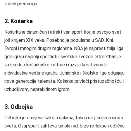
ljubav prema igri.
2. Košarka
Košarka je dinamičan i atraktivan sport koji je osvojio svet
još krajem XIX veka. Posebno je popularna u SAD, Kini,
Evropi i mnogim drugim regionima. NBA je najprestižnija liga
gde igraju najbolji sportisti i svetske zvezde. Streetball je
važan deo košarkaške kulture i razvija kreativnost i
individualne veštine igrača. Juniorske i školske lige odgajaju
nove generacije talenata. Košarka privlači pristupačnošću i
uzbudljivom, neprekidnom igrom.
3. Odbojka
Odbojka je omiljena kako u salama, tako i na plažama širom
sveta. Ovaj sport zahteva timski rad, brze reflekse i odličnu