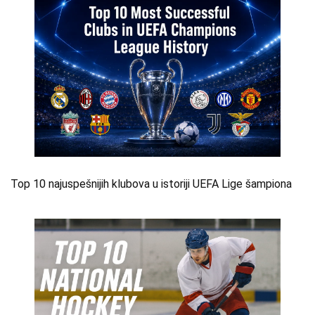
Top 10 najuspešnijih klubova u istoriji UEFA Lige šampiona