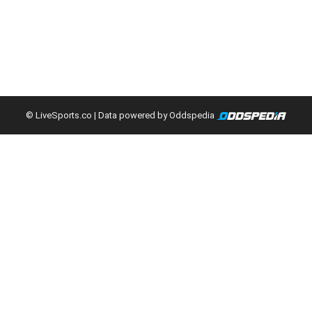
© LiveSports.co
| Data powered by Oddspedia