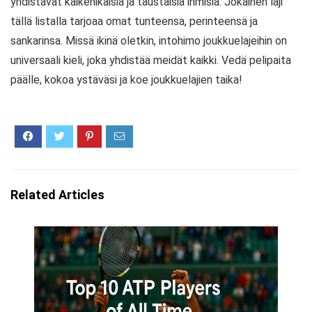
yhdistävät kaikenikäisiä ja taustaisia ihmisiä. Jokainen laji
tällä listalla tarjoaa omat tunteensa, perinteensä ja
sankarinsa. Missä ikinä oletkin, intohimo joukkuelajeihin on
universaali kieli, joka yhdistää meidät kaikki. Vedä pelipaita
päälle, kokoa ystäväsi ja koe joukkuelajien taika!
Related Articles