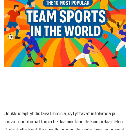
Joukkuelajit yhdistävät ihmisiä, sytyttävät intohimoa ja
luovat unohtumattomia hetkiä niin faneille kuin pelaajillekin.
Paikallisilta kentiltä suurille areenoille, näitä lajeja seuraavat