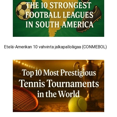
Etelä-Amerikan 10 vahvinta jalkapalloliigaa (CONMEBOL)