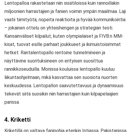
Lentopalloa rakastetaan niin sisätiloissa kuin rannoillakin
miljoonien harrastajien ja fanien voimin ympäri maailmaa. Laji
vaatii tiimityötä, nopeita reaktioita ja hyvää kommunikointia
– jokainen ottelu on yhteishengen ja strategian testi.
Kansainväliset kilpailut, kuten olympialaiset ja FIVB:n MM-
kisat, tuovat esille parhaat joukkueet ja ikimuistoisimmat
hetket. Rantalentopallo rentoine tunnelmineen ja
näyttävine suorituksineen on erityisen suosittua
rannikkoseuduilla. Monissa kouluissa lentopallo kuuluu
liikuntaohjelmaan, mikä kasvattaa sen suosiota nuorten
keskuudessa. Lentopallon saavutettavuus ja dynaamisuus
tekevät siitä suosikin niin harrastajien kuin kilpapelaajien
parissa.
4. Kriketti
Kriketillä on valtava fanipohja etenkin Intiassa, Pakistanissa,