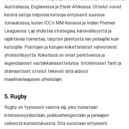
Australiassa, Englannissa ja Etelä-Afrikassa. Ottelut voivat
kerätä satoja miljoonia katsojia erityisesti suurissa
turnauksissa, kuten ICC:n MM-kisoissa ja Indian Premier
Leaguessa. Laji yhdistää strategiaa, kärsivällisyyttä ja
räjähtävää toimintaa, tarjoten jännitystä niin pelaajille kuin
katsojille. Puistojen ja katujen krikettimatsit vahvistavat
yhteisöllisyyttä. Kriketissä on omat perinteensä ja
legendaariset vastakkainasettelunsa. Intohimoiset fanit ja
dramaattiset ottelut tekevät siitä aidosti
maailmanlaajuisen urheilulajin.
5. Rugby
Rugby on fyysisesti vaativa laji, joka tunnetaan
intensiivisyydestään, joukkuehengestään ja pelaajien
välisestä kunnioituksesta. Sitä suositaan erityisesti