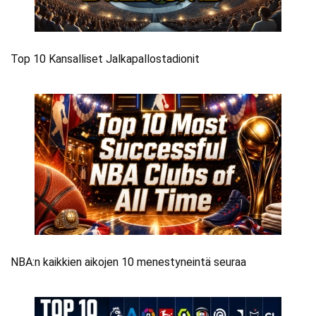
Top 10 Kansalliset Jalkapallostadionit
NBA:n kaikkien aikojen 10 menestyneintä seuraa