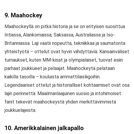
9. Maahockey
Maahockeyllä on pitkä historia ja se on erityisen suosittua
Intiassa, Alankomaissa, Saksassa, Australiassa ja Iso-
Britanniassa. Laji vaatii nopeutta, tekniikkaa ja saumatonta
yhteistyötä – ottelut ovat hyvin viihdyttäviä. Kansainväliset
turnaukset, kuten MM-kisat ja olympialaiset, tuovat esiin
parhaat joukkueet ja pelaajat. Maahockeytä pelataan
kaikilla tasoilla – kouluista ammattilaisliigoihin.
Legendaariset ottelut ja historialliset kohtaamiset ovat osa
lajin perinnettä. Maailmanlaajuinen suosio ja intohimoiset
fanit tekevät maahockeystä yhden merkittävimmistä
joukkuelajeista.
10. Amerikkalainen jalkapallo