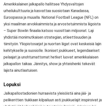
Amerikkalainen jalkapallo hallitsee Yhdysvaltojen
urheilukulttuuria ja kasvattaa suosiotaan Kanadassa,
Euroopassa ja muualla. National Football League (NFL) on
yksi maailman arvokkaimmista ja arvostetuimmista liigoista
– Super Bowlin finaalia katsoo vuosittain miljoonat. Laji
yhdistää monimutkaisen strategian, atleettisuuden ja
tiimityön. Yliopistosarjat ja nuorten liigat ovat keskeisiä lajin
kehitykselle ja suosiolle. Ikoniset joukkueet, legendaariset
pelaajat ja unohtumattomat hetket luovat amerikkalaisen
jalkapallon taikaa. Jännitys, show ja yhteishenki tekevät
lajista ainutlaatuisen.
Lopuksi
Jalkapallostadionien hurraavista yleisöistä aina jää- ja
pelikenttien tiukkaan kilpailuun asti joukkuelajit inspiroivat ja