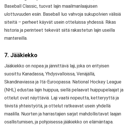
Baseball Classic, tuovat lajin maailmanlaajuisen
ulottuvuuden esiin. Baseball luo vahvoja sukupolvien välisiä
siteitä – perheet käyvät usein otteluissa yhdessä. Rikas
historia ja perinteet tekevät siitä rakastetun lajin useilla
mantereilla.
7. Jääkiekko
Jääkiekko on nopea ja jännittävä laji, joka on erityisen
suosittu Kanadassa, Yhdysvalloissa, Venäjällä,
Skandinaviassa ja Itä-Euroopassa. National Hockey League
(NHL) edustaa lajin huippua, siellä pelaavat huippupelaajat ja
ottelut ovat näyttäviä. Laji vaatii nopeutta, ketteryyttä ja
tiivistä yhteistyötä, ja ottelut ratkeavat usein yhdellä
maalilla. Nuorten ja harrastajien sarjat mahdollistavat laajan
osallistumisen, ja pohjoisessa jääkiekko on elämäntapa.