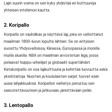
Lajin suurin voima on sen kyky yhdistää eri kulttuureja
yhteisen intohimon kautta.
2. Koripallo
Koripallo on vauhdikas ja näyttävä laji, joka on valloittanut
maailman 1800-luvun lopulta lähtien. Se on erityisen
suosittu Yhdysvalloissa, Kiinassa, Euroopassa ja monilla
muilla alueilla. NBA on maailman arvostetuin liiga, jossa
pelaavat huippu-urheilijat ja globaalit supertähdet.
Katukoripallo on osa lajikulttuuria ja kehittää luovuutta sekä
yksilötaitoja. Nuorten ja koululaisten sarjat tuovat esiin
uusia lahjakkuuksia. Koripallon viehätys perustuu sen
saavutettavuuteen ja jatkuvaan, jännittävään peliin.
3. Lentopallo