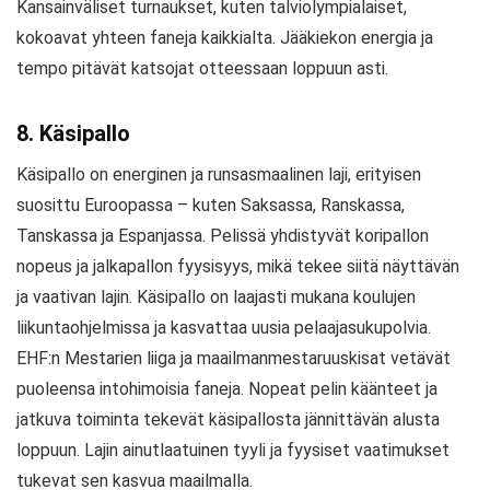
Kansainväliset turnaukset, kuten talviolympialaiset,
kokoavat yhteen faneja kaikkialta. Jääkiekon energia ja
tempo pitävät katsojat otteessaan loppuun asti.
8. Käsipallo
Käsipallo on energinen ja runsasmaalinen laji, erityisen
suosittu Euroopassa – kuten Saksassa, Ranskassa,
Tanskassa ja Espanjassa. Pelissä yhdistyvät koripallon
nopeus ja jalkapallon fyysisyys, mikä tekee siitä näyttävän
ja vaativan lajin. Käsipallo on laajasti mukana koulujen
liikuntaohjelmissa ja kasvattaa uusia pelaajasukupolvia.
EHF:n Mestarien liiga ja maailmanmestaruuskisat vetävät
puoleensa intohimoisia faneja. Nopeat pelin käänteet ja
jatkuva toiminta tekevät käsipallosta jännittävän alusta
loppuun. Lajin ainutlaatuinen tyyli ja fyysiset vaatimukset
tukevat sen kasvua maailmalla.