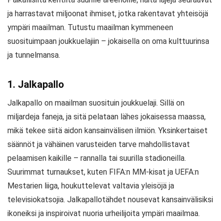
ja harrastavat miljoonat ihmiset, jotka rakentavat yhteisöjä
ympäri maailman. Tutustu maailman kymmeneen
suosituimpaan joukkuelajiin – jokaisella on oma kulttuurinsa
ja tunnelmansa.
1. Jalkapallo
Jalkapallo on maailman suosituin joukkuelaji. Sillä on
miljardeja faneja, ja sitä pelataan lähes jokaisessa maassa,
mikä tekee siitä aidon kansainvälisen ilmiön. Yksinkertaiset
säännöt ja vähäinen varusteiden tarve mahdollistavat
pelaamisen kaikille – rannalla tai suurilla stadioneilla.
Suurimmat turnaukset, kuten FIFA:n MM-kisat ja UEFA:n
Mestarien liiga, houkuttelevat valtavia yleisöjä ja
televisiokatsojia. Jalkapallotähdet nousevat kansainvälisiksi
ikoneiksi ja inspiroivat nuoria urheilijoita ympäri maailmaa.