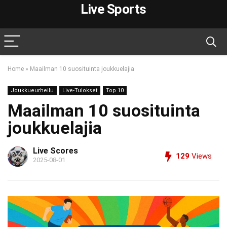
Live Sports
Home
»
Maailman 10 suosituinta joukkuelajia
Joukkueurheilu
Live-Tulokset
Top 10
Maailman 10 suosituinta
joukkuelajia
Live Scores
129
Views
2025-08-01