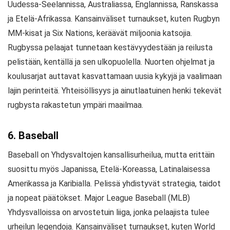
Uudessa-Seelannissa, Australiassa, Englannissa, Ranskassa
ja Etelä-Afrikassa. Kansainväliset turnaukset, kuten Rugbyn
MM-kisat ja Six Nations, keräävät miljoonia katsojia.
Rugbyssa pelaajat tunnetaan kestävyydestään ja reilusta
pelistään, kentällä ja sen ulkopuolella. Nuorten ohjelmat ja
koulusarjat auttavat kasvattamaan uusia kykyjä ja vaalimaan
lajin perinteitä. Yhteisöllisyys ja ainutlaatuinen henki tekevät
rugbysta rakastetun ympäri maailmaa.
6. Baseball
Baseball on Yhdysvaltojen kansallisurheilua, mutta erittäin
suosittu myös Japanissa, Etelä-Koreassa, Latinalaisessa
Amerikassa ja Karibialla. Pelissä yhdistyvät strategia, taidot
ja nopeat päätökset. Major League Baseball (MLB)
Yhdysvalloissa on arvostetuin liiga, jonka pelaajista tulee
urheilun legendoja. Kansainväliset turnaukset, kuten World