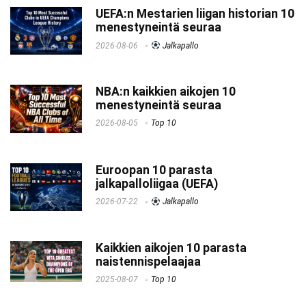
UEFA:n Mestarien liigan historian 10
menestyneintä seuraa
2026-08-06
Jalkapallo
NBA:n kaikkien aikojen 10
menestyneintä seuraa
2026-08-05
Top 10
Euroopan 10 parasta
jalkapalloliigaa (UEFA)
2026-07-22
Jalkapallo
Kaikkien aikojen 10 parasta
naistennispelaajaa
2025-08-07
Top 10