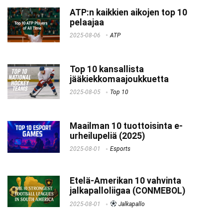
ATP:n kaikkien aikojen top 10
pelaajaa
2025-08-06
ATP
Top 10 kansallista
jääkiekkomaajoukkuetta
2025-08-05
Top 10
Maailman 10 tuottoisinta e-
urheilupeliä (2025)
2025-08-01
Esports
Etelä-Amerikan 10 vahvinta
jalkapalloliigaa (CONMEBOL)
2025-08-01
Jalkapallo