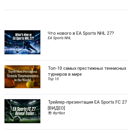
Что нового в EA Sports NHL 27?
EA Sports NHL
Топ-10 самых престижных теннисных
турниров в мире
Top 10
Трейлер-презентация EA Sports FC 27
[ВИДЕО]
Футбол