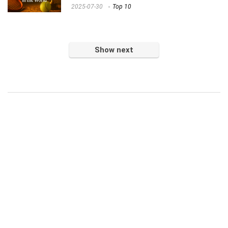
2025-07-30
Top 10
Show next