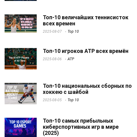
Топ-10 величайших теннисисток
всех времен
2025-08-07
Top 10
Топ-10 игроков ATP всех времён
2025-08-06
ATP
Топ-10 национальных сборных по
хоккею с шайбой
2025-08-05
Top 10
Топ-10 самых прибыльных
киберспортивных игр в мире
(2025)