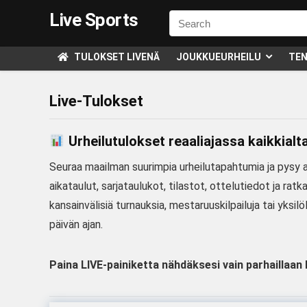
Live Sports
TULOKSET LIVENÄ
JOUKKUEURHEILU
TEN
Live-Tulokset
Urheilutulokset reaaliajassa kaikkial
Seuraa maailman suurimpia urheilutapahtumia ja pysy aj
aikataulut, sarjataulukot, tilastot, ottelutiedot ja rat
kansainvälisiä turnauksia, mestaruuskilpailuja tai yksi
päivän ajan.
Paina LIVE-painiketta nähdäksesi vain parhaillaan