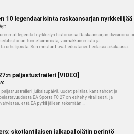
en 10 legendaarisinta raskaansarjan nyrkkeilijää
ajit
rimmat legendat nyrkkeilyn historiassa Raskaansarjan divisioona o
rheiluhistorian tunnetuimmista, voimakkaimmista ja
a urheilijoista. Sen mestarit ovat edustaneet erilaisia aikakausia, ...
7:n paljastustraileri [VIDEO]
 FC
aljastustraileri: julkaisupäivä, uudet pelitilat, kansitähdet ja
elattavuudesta EA Sports FC 27 on esitelty virallisesti, ja
vahvistaa, että EA pyrkii jälleen tekemään ...
s: skotlantilaisen jalkapallojätin perintö