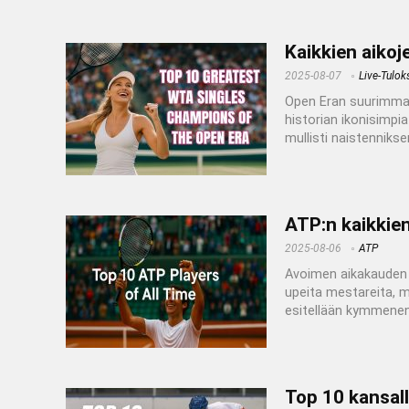
Kaikkien aikoj
2025-08-07
Live-Tulok
Open Eran suurimmat
historian ikonisimpia
mullisti naistennikse
ATP:n kaikkien
2025-08-06
ATP
Avoimen aikakauden 
upeita mestareita, m
esitellään kymmenen
Top 10 kansal