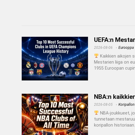
UEFA:n Mestari
2026-08-06
Eurooppa
Kaikkien aikojen s
Mestarien liiga on e
1955 Euroopan cupina
NBA:n kaikkie
2026-08-05
Koripallon 
NBA-joukkueet, j
tunnetaan mestaruuk
koripallon historiaa