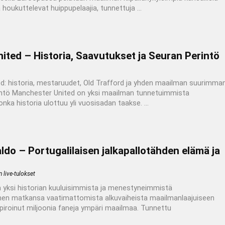
ka houkuttelevat huippupelaajia, tunnettuja ...
ted – Historia, Saavutukset ja Seuran Perintö
: historia, mestaruudet, Old Trafford ja yhden maailman suurimma
rintö Manchester United on yksi maailman tunnetuimmista
onka historia ulottuu yli vuosisadan taakse. ...
ldo – Portugalilaisen jalkapallotähden elämä ja
 live-tulokset
n yksi historian kuuluisimmista ja menestyneimmistä
 Hänen matkansa vaatimattomista alkuvaiheista maailmanlaajuiseen
piroinut miljoonia faneja ympäri maailmaa. Tunnettu