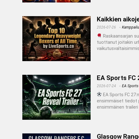
Kaikkien aikoj
2026-07-26
Kamppailul
Raskaansarjan suu
tuottanut joitakin u
vaikutusvaltaisimmist
EA Sports FC 2
2026-07-24
EA Sports
EA Sports FC 27:n p
ensimmäiset tiedot p
ensimmäinen traileri 
Glasgow Ranger