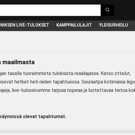
NIKSEN LIVE-TULOKSET
KAMPPAILULAJIT
YLEISURHEILU
ta maailmasta
an tasalla tuoreimmista tuloksista reaaliajassa. Katso ottelut,
kaisevat hetket heti niiden tapahtuessa. Seuraatpa kotimaisia liigo
lölajeja, live-tulossivumme tarjoaa nopeaa ja luotettavaa tietoa ko
 käynnissä olevat tapahtumat.