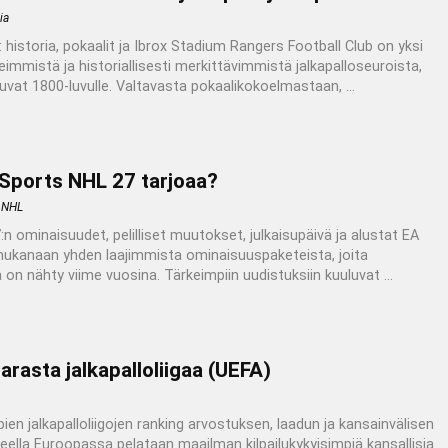
ia
istoria, pokaalit ja Ibrox Stadium Rangers Football Club on yksi
mistä ja historiallisesti merkittävimmistä jalkapalloseuroista,
uvat 1800-luvulle. Valtavasta pokaalikokoelmastaan, ...
 Sports NHL 27 tarjoaa?
 NHL
 ominaisuudet, pelilliset muutokset, julkaisupäivä ja alustat EA
ukanaan yhden laajimmista ominaisuuspaketeista, joita
 on nähty viime vuosina. Tärkeimpiin uudistuksiin kuuluvat ...
rasta jalkapalloliigaa (UEFA)
n jalkapalloliigojen ranking arvostuksen, laadun ja kansainvälisen
lla Euroopassa pelataan maailman kilpailukykyisimpiä kansallisia