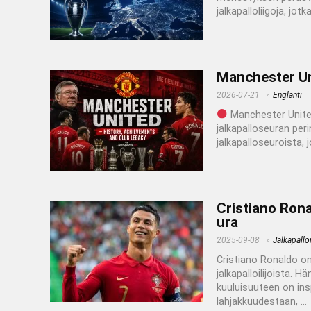
jalkapalloliigoja, jot
Manchester Uni
2026-07-21
Englanti
Manchester United
jalkapalloseuran pe
jalkapalloseuroista, j
Cristiano Rona
ura
2025-09-08
Jalkapallon
Cristiano Ronaldo o
jalkapalloilijoista.
kuuluisuuteen on ins
lahjakkuudestaan, ...