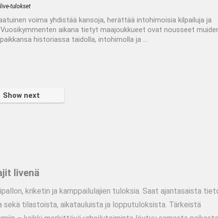
live-tulokset
aatuinen voima yhdistää kansoja, herättää intohimoisia kilpailuja ja
a. Vuosikymmenten aikana tietyt maajoukkueet ovat nousseet muide
paikkansa historiassa taidolla, intohimolla ja ...
Show next
jit livenä
ipallon, kriketin ja kamppailulajien tuloksia. Saat ajantasaista tiet
ta sekä tilastoista, aikatauluista ja lopputuloksista. Tärkeistä