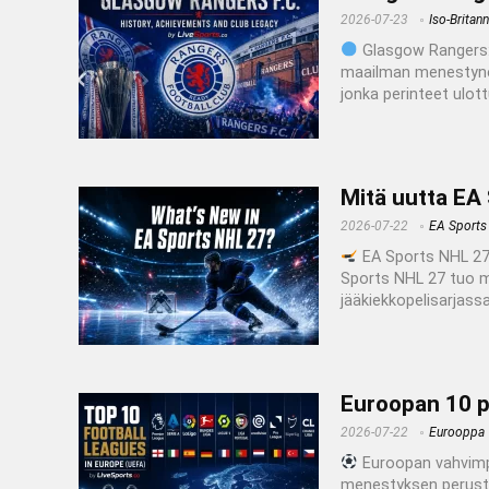
2026-07-23
Iso-Britann
Glasgow Rangers: h
maailman menestyneim
jonka perinteet ulott
Mitä uutta EA
2026-07-22
EA Sports
EA Sports NHL 27:n
Sports NHL 27 tuo m
jääkiekkopelisarjassa
Euroopan 10 pa
2026-07-22
Eurooppa
Euroopan vahvimpie
menestyksen perustee