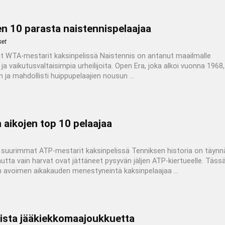
en 10 parasta naistennispelaajaa
set
 WTA-mestarit kaksinpelissä Naistennis on antanut maailmalle
 ja vaikutusvaltaisimpia urheilijoita. Open Era, joka alkoi vuonna 1968,
n ja mahdollisti huippupelaajien nousun ...
 aikojen top 10 pelaajaa
suurimmat ATP-mestarit kaksinpelissä Tenniksen historia on täynn
utta vain harvat ovat jättäneet pysyvän jäljen ATP-kiertueelle. Täss
 avoimen aikakauden menestyneintä kaksinpelaajaa ...
lista jääkiekkomaajoukkuetta