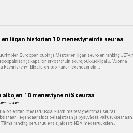
en liigan historian 10 menestyneintä seuraa
uurimpien Euroopan cupin ja Mestarien liigan seurojen ranking UEFA:
urooppalaisen jalkapallon arvostetuin seurajoukkuekilpailu. Vuonna
 käynnistynyt kilpailu on tuottanut legendaarisia ...
n aikojen 10 menestyneintä seuraa
live-tulokset
oilla on eniten mestaruuksia NBA:n menestyneimmät seurat
sistaan, legendaarisista pelaajistaan ja pysyvästä vaikutuksestaan
n. Tämä ranking perustuu ensisijaisesti NBA-mestaruuksien ...