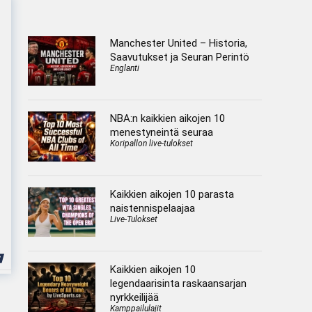
Manchester United – Historia,
Saavutukset ja Seuran Perintö
Englanti
NBA:n kaikkien aikojen 10
menestyneintä seuraa
Koripallon live-tulokset
Kaikkien aikojen 10 parasta
naistennispelaajaa
Live-Tulokset
Kaikkien aikojen 10
legendaarisinta raskaansarjan
nyrkkeilijää
Kamppailulajit