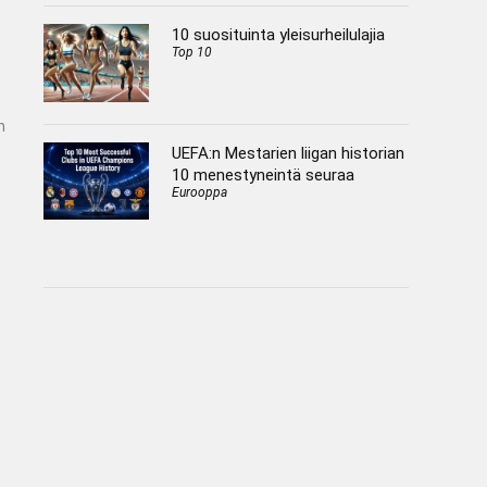
10 suosituinta yleisurheilulajia
Top 10
n
UEFA:n Mestarien liigan historian
10 menestyneintä seuraa
Eurooppa