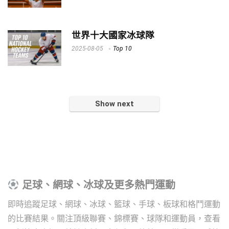
世界十大國家冰球隊
2025-08-05
Top 10
Show next
足球、網球、冰球及更多熱門運動
即時追蹤足球、網球、冰球、籃球、手球、板球和格鬥運動
的比賽結果。關注頂級聯賽、錦標賽、球隊和運動員，查看