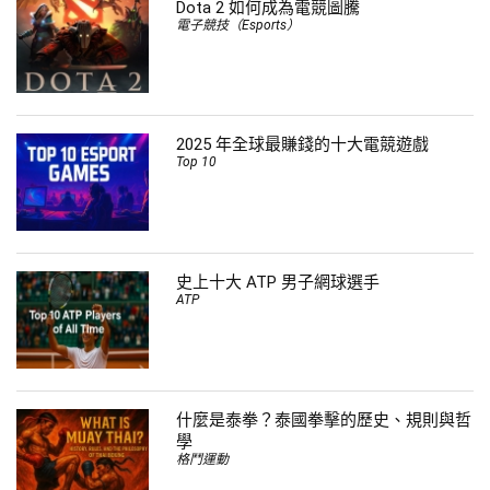
Dota 2 如何成為電競圖騰
電子競技（Esports）
2025 年全球最賺錢的十大電競遊戲
Top 10
史上十大 ATP 男子網球選手
ATP
什麼是泰拳？泰國拳擊的歷史、規則與哲
學
格鬥運動