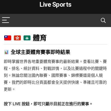
Live Sports
體育
全球主要體育賽事即時結果
即時掌握世界各地重要體育賽事的最新結果。查看比賽、賽
程、排名、統計資料、對戰詳情，以及比賽過程中的關鍵時
刻。無論您關注國內聯賽、國際賽事、錦標賽還是個人競
賽，我們的即時比分頁面都會全天提供快速、準確且可靠的
更新。
按下 LIVE 按鈕，即可只顯示目前正在進行的賽事。