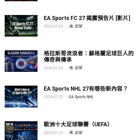
EA Sports FC 27 揭露預告片 [影片]
2026-07-24
足球
格拉斯哥流浪者：蘇格蘭足球巨人的
傳奇與傳承
2026-07-23
足球
EA Sports NHL 27有哪些新內容？
2026-07-22
EA Sports NHL
歐洲十大足球聯賽（UEFA）
2026-07-22
足球