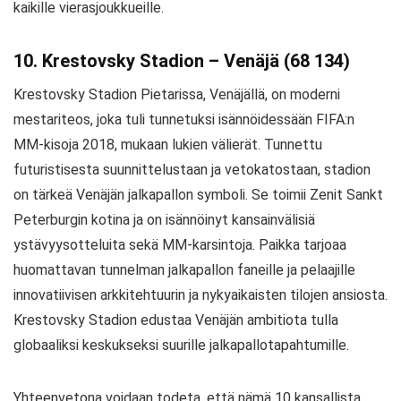
kaikille vierasjoukkueille.
10. Krestovsky Stadion – Venäjä (68 134)
Krestovsky Stadion Pietarissa, Venäjällä, on moderni
mestariteos, joka tuli tunnetuksi isännöidessään FIFA:n
MM-kisoja 2018, mukaan lukien välierät. Tunnettu
futuristisesta suunnittelustaan ja vetokatostaan, stadion
on tärkeä Venäjän jalkapallon symboli. Se toimii Zenit Sankt
Peterburgin kotina ja on isännöinyt kansainvälisiä
ystävyysotteluita sekä MM-karsintoja. Paikka tarjoaa
huomattavan tunnelman jalkapallon faneille ja pelaajille
innovatiivisen arkkitehtuurin ja nykyaikaisten tilojen ansiosta.
Krestovsky Stadion edustaa Venäjän ambitiota tulla
globaaliksi keskukseksi suurille jalkapallotapahtumille.
Yhteenvetona voidaan todeta, että nämä 10 kansallista