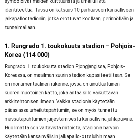
symboloivat maiden kulttuurista ja urheilullista
identiteettiä. Tässä on katsaus 10 parhaaseen kansalliseen
jalkapallostadioniin, jotka erottuvat koollaan, perinnöllään ja
tunnelmallaan.
1. Rungrado 1. toukokuuta stadion – Pohjois-
Korea (114 000)
Rungrado 1. toukokuuta stadion Pjongjangissa, Pohjois-
Koreassa, on maailman suurin stadion kapasiteetiltaan. Se
on monumentaalinen rakenne, jossa on ainutlaatuinen
kuoren muotoinen katto, joka antaa sille vaikuttavan
arkkitehtonisen ilmeen. Vaikka stadionia käytetään
pääasiassa urheilutapahtumiin, se on myös tunnettu
massatapahtumien järjestämisestä kansallisina juhlapäivinä.
Huolimatta sen valtavista mitoista, stadionia harvoin
käytetään kansainvälisiin jalkapallo-otteluihin maan