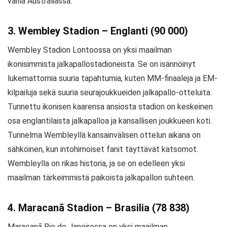
vailla Australiassa.
3. Wembley Stadion – Englanti (90 000)
Wembley Stadion Lontoossa on yksi maailman
ikonisimmista jalkapallostadioneista. Se on isännöinyt
lukemattomia suuria tapahtumia, kuten MM-finaaleja ja EM-
kilpailuja sekä suuria seurajoukkueiden jalkapallo-otteluita.
Tunnettu ikonisen kaarensa ansiosta stadion on keskeinen
osa englantilaista jalkapalloa ja kansallisen joukkueen koti.
Tunnelma Wembleyllä kansainvälisen ottelun aikana on
sähköinen, kun intohimoiset fanit täyttävät katsomot.
Wembleylla on rikas historia, ja se on edelleen yksi
maailman tärkeimmistä paikoista jalkapallon suhteen.
4. Maracanã Stadion – Brasilia (78 838)
Maracanã Rio de Janeirossa on yksi maailman