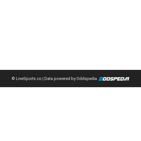
© LiveSports.co
| Data powered by Oddspedia