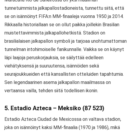
tunnetuimmista jalkapallostadioneista, tunnettu siitä, että
se on isännöinyt FIFA:n MM-finaaleja vuonna 1950 ja 2014.
Rikkaalla historiallaan se on ollut paikka joillekin Brasilian
muistettavimmista jalkapallohetkistä. Stadion on
brasilialaisen jalkapallon symboli ja tarjoaa unohtumattoman
tunnelman intohimoiselle fanikunnalle. Vaikka se on käynyt
läpi laajoja peruskorjauksia, se säilyttää edelleen
viehätyksensä ja suuruutensa, isännöiden sekä
seurajoukkueiden että kansallisten otteluiden tapahtumia.
Sen legendaarinen asema jalkapallon maailmassa on
vertaansa vailla, tehden siitä todellisen ikonin.
5. Estadio Azteca – Meksiko (87 523)
Estadio Azteca Ciudad de Mexicossa on valtava stadion,
joka on isännöinyt kaksi MM-finaalia (1970 ja 1986), mikä