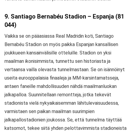
9. Santiago Bernabéu Stadion – Espanja (81
044)
Vaikka se on pääasiassa Real Madridin koti, Santiago
Bernabéu Stadion on myös paikka Espanjan kansallisen
joukkueen kansainvälisille otteluille. Stadion on yksi
maailman ikonisimmista, tunnettu sen historiasta ja
vertaansa vailla olevasta tunnelmastaan. Se on isännöinyt
useita eurooppalaisia finaaleja ja MM-karsintamatsseja,
antaen faneille mahdollisuuden nähdä maailmanluokan
jalkapalloa. Suunnitellaan remontteja, jotka tekevät
stadionista vielä nykyaikaisemman lähitulevaisuudessa,
varmistaen sen paikan maailman suurimpien
jalkapallostadionien joukossa. Se, että tunnelma täyttää
katsomot, tekee siitä yhden pelottavimmista stadioneista