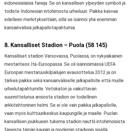
indonesialaisia faneja. Se on kansallisen ylpeyden symboli ja
todiste Indonesian intohimosta urheiluun. Paikka kasvaa
edelleen merkitykseltään, sillä se isännöi yhä enemmän
kansainvälisiä jalkapallotapahtumia.
8. Kansalliset Stadion – Puola (58 145)
Kansalliset stadion Varsovassa, Puolassa, on nykyaikainen
mestariteos Itä-Euroopassa. Se oli isännöimässä UEFA
Euroopan mestaruuskilpailujen avausottelua 2012 ja on
tärkeä paikka sekä kansainväliselle jalkapallolle että muille
urheilutapahtumille. Vetokaton ja vaikuttavan
suunnittelunsa ansiosta stadion on todellinen
arkkitehtoninen helmi. Se ei ole vain paikka jalkapallolle,
vaan myös kulttuurikeskus kaupungille ja maalle. Puolan
kansallisen joukkueen tukema stadion nauttii intohimoisista
faneista tämän kauniin ja modernin stadionin sisällä.