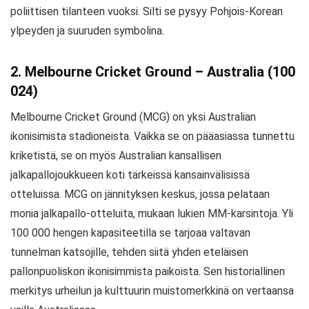
poliittisen tilanteen vuoksi. Silti se pysyy Pohjois-Korean
ylpeyden ja suuruden symbolina.
2. Melbourne Cricket Ground – Australia (100
024)
Melbourne Cricket Ground (MCG) on yksi Australian
ikonisimista stadioneista. Vaikka se on pääasiassa tunnettu
kriketistä, se on myös Australian kansallisen
jalkapallojoukkueen koti tärkeissä kansainvälisissä
otteluissa. MCG on jännityksen keskus, jossa pelataan
monia jalkapallo-otteluita, mukaan lukien MM-karsintoja. Yli
100 000 hengen kapasiteetilla se tarjoaa valtavan
tunnelman katsojille, tehden siitä yhden eteläisen
pallonpuoliskon ikonisimmista paikoista. Sen historiallinen
merkitys urheilun ja kulttuurin muistomerkkinä on vertaansa