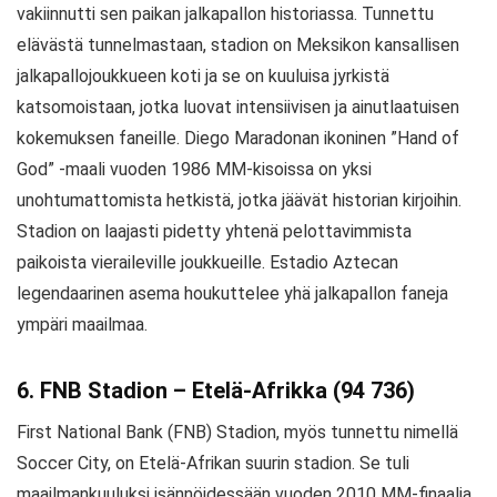
vakiinnutti sen paikan jalkapallon historiassa. Tunnettu
elävästä tunnelmastaan, stadion on Meksikon kansallisen
jalkapallojoukkueen koti ja se on kuuluisa jyrkistä
katsomoistaan, jotka luovat intensiivisen ja ainutlaatuisen
kokemuksen faneille. Diego Maradonan ikoninen ”Hand of
God” -maali vuoden 1986 MM-kisoissa on yksi
unohtumattomista hetkistä, jotka jäävät historian kirjoihin.
Stadion on laajasti pidetty yhtenä pelottavimmista
paikoista vieraileville joukkueille. Estadio Aztecan
legendaarinen asema houkuttelee yhä jalkapallon faneja
ympäri maailmaa.
6. FNB Stadion – Etelä-Afrikka (94 736)
First National Bank (FNB) Stadion, myös tunnettu nimellä
Soccer City, on Etelä-Afrikan suurin stadion. Se tuli
maailmankuuluksi isännöidessään vuoden 2010 MM-finaalia,