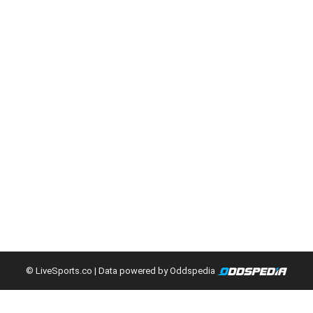
© LiveSports.co
| Data powered by Oddspedia