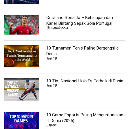
Cristiano Ronaldo – Kehidupan dan
Karier Bintang Sepak Bola Portugal
Sepak bola
10 Turnamen Tenis Paling Bergengsi di
Dunia
Top 10
10 Tim Nasional Hoki Es Terbaik di Dunia
Top 10
10 Game Esports Paling Menguntungkan
di Dunia (2025)
Esport