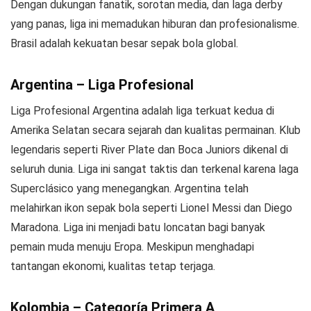
Dengan dukungan fanatik, sorotan media, dan laga derby
yang panas, liga ini memadukan hiburan dan profesionalisme.
Brasil adalah kekuatan besar sepak bola global.
Argentina – Liga Profesional
Liga Profesional Argentina adalah liga terkuat kedua di
Amerika Selatan secara sejarah dan kualitas permainan. Klub
legendaris seperti River Plate dan Boca Juniors dikenal di
seluruh dunia. Liga ini sangat taktis dan terkenal karena laga
Superclásico yang menegangkan. Argentina telah
melahirkan ikon sepak bola seperti Lionel Messi dan Diego
Maradona. Liga ini menjadi batu loncatan bagi banyak
pemain muda menuju Eropa. Meskipun menghadapi
tantangan ekonomi, kualitas tetap terjaga.
Kolombia – Categoría Primera A