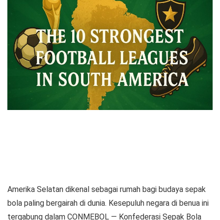
Amerika Selatan dikenal sebagai rumah bagi budaya sepak
bola paling bergairah di dunia. Kesepuluh negara di benua ini
tergabung dalam CONMEBOL — Konfederasi Sepak Bola