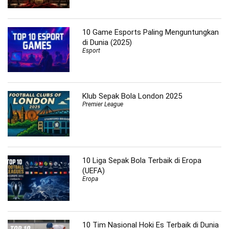
10 Game Esports Paling Menguntungkan
di Dunia (2025)
Esport
Klub Sepak Bola London 2025
Premier League
10 Liga Sepak Bola Terbaik di Eropa
(UEFA)
Eropa
10 Tim Nasional Hoki Es Terbaik di Dunia