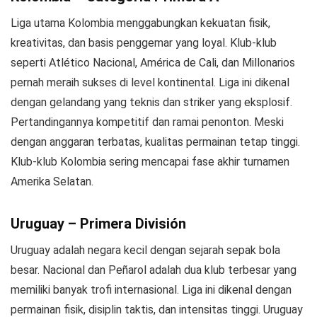
Liga utama Kolombia menggabungkan kekuatan fisik,
kreativitas, dan basis penggemar yang loyal. Klub-klub
seperti Atlético Nacional, América de Cali, dan Millonarios
pernah meraih sukses di level kontinental. Liga ini dikenal
dengan gelandang yang teknis dan striker yang eksplosif.
Pertandingannya kompetitif dan ramai penonton. Meski
dengan anggaran terbatas, kualitas permainan tetap tinggi.
Klub-klub Kolombia sering mencapai fase akhir turnamen
Amerika Selatan.
Uruguay – Primera División
Uruguay adalah negara kecil dengan sejarah sepak bola
besar. Nacional dan Peñarol adalah dua klub terbesar yang
memiliki banyak trofi internasional. Liga ini dikenal dengan
permainan fisik, disiplin taktis, dan intensitas tinggi. Uruguay