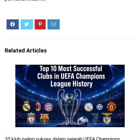
Related Articles
10 klub paling sukses dalam sejarah UEFA Champions