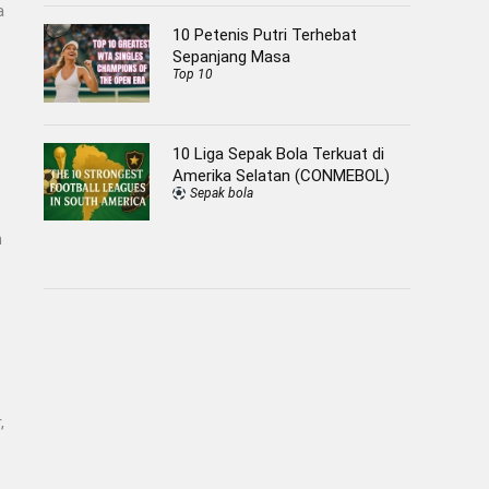
a
10 Petenis Putri Terhebat
Sepanjang Masa
Top 10
10 Liga Sepak Bola Terkuat di
Amerika Selatan (CONMEBOL)
Sepak bola
m
,