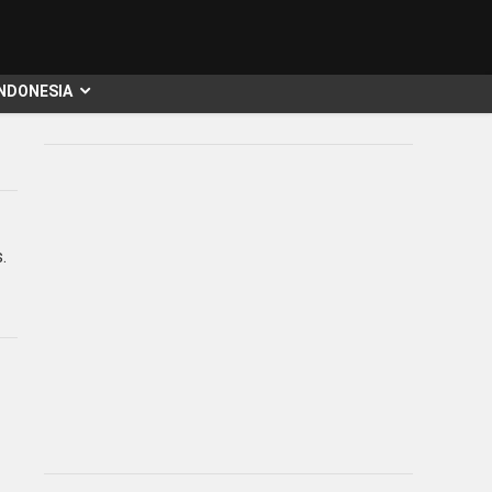
INDONESIA
.