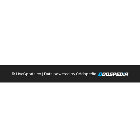
© LiveSports.co
| Data powered by Oddspedia