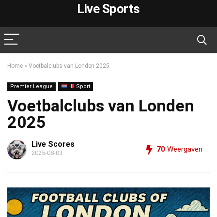
Live Sports
Home
»
Voetbalclubs van Londen 2025
Premier League
Sport
Voetbalclubs van Londen
2025
Live Scores
70
Weergaven
2025-08-03