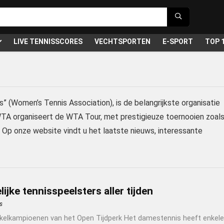
LIVE TENNISSCORES
VECHTSPORTEN
E-SPORT
TOP 
” (Women’s Tennis Association), is de belangrijkste organisatie
TA organiseert de WTA Tour, met prestigieuze toernooien zoal
 onze website vindt u het laatste nieuws, interessante
ijke tennisspeelsters aller tijden
s
elkampioenen van het Open Tijdperk Het damestennis heeft enkele