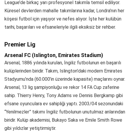
League’de birkaç yarı profesyonel takımla temsil ediliyor.
Küresel devlerden mahalle takımlarına kadar, Londra’nın her
köşesi futbol için yaşıyor ve nefes alıyor. İşte her kulübün
tarihi, başarıları ve efsaneleriyle ilgili eksiksiz bir rehber.
Premier Lig
Arsenal FC (Islington, Emirates Stadium)
Arsenal, 1886 yılında kurulan, İngiliz futbolunun en başarılı
kulüplerinden biridir. Takım, Islington’daki modern Emirates
Stadyumu’nda (60.000’in üzerinde kapasite) maçlarını oynar.
Arsenal, 13 lig şampiyonluğu ve rekor 14 FA Cup zaferine
sahip. Thierry Henry, Tony Adams ve Dennis Bergkamp gibi
efsane oyunculara ev sahipliği yaptı. 2003/04 sezonundaki
“Yenilmezler” takımı İngiliz futbolunun unutulmaz anlarından
biridir. Kulüp akademisi, Bukayo Saka ve Emile Smith Rowe
gibi yıldızlar yetiştirmiştir.