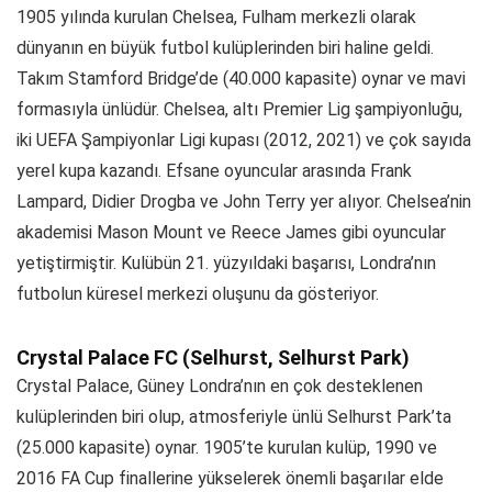
1905 yılında kurulan Chelsea, Fulham merkezli olarak
dünyanın en büyük futbol kulüplerinden biri haline geldi.
Takım Stamford Bridge’de (40.000 kapasite) oynar ve mavi
formasıyla ünlüdür. Chelsea, altı Premier Lig şampiyonluğu,
iki UEFA Şampiyonlar Ligi kupası (2012, 2021) ve çok sayıda
yerel kupa kazandı. Efsane oyuncular arasında Frank
Lampard, Didier Drogba ve John Terry yer alıyor. Chelsea’nin
akademisi Mason Mount ve Reece James gibi oyuncular
yetiştirmiştir. Kulübün 21. yüzyıldaki başarısı, Londra’nın
futbolun küresel merkezi oluşunu da gösteriyor.
Crystal Palace FC (Selhurst, Selhurst Park)
Crystal Palace, Güney Londra’nın en çok desteklenen
kulüplerinden biri olup, atmosferiyle ünlü Selhurst Park’ta
(25.000 kapasite) oynar. 1905’te kurulan kulüp, 1990 ve
2016 FA Cup finallerine yükselerek önemli başarılar elde