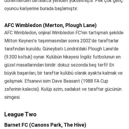
dönemlerden defalarca yeniden yükselmiştir. Pek çok genç
oyuncu kariyerine burada başlamıştır.
AFC Wimbledon (Merton, Plough Lane)
AFC Wimbledon, orijinal Wimbledon FC’nin tartışmalı şekilde
Milton Keynes’e taşınmasından sonra 2002’de taraftarlar
tarafından kuruldu. Güneybatı Londra’daki Plough Lane’de
(9.300 koltuk) oynar. Kulübün hikayesi İngiliz futbolunun en
güzel masallarından biridir: dokuz sezonda beş terfi! En
büyük başarıları, bir taraftar kulübü olarak ayakta kalmak ve
gelişmek. Efsanevi isim Dave Beasant (1988 FA Cup
zaferinin kalecisi). Kulüp azim, sadakat ve taraftar gücünün
simgesi.
League Two
Barnet FC (Canons Park, The Hive)