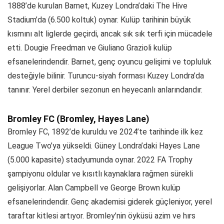
1888’de kurulan Barnet, Kuzey Londra’daki The Hive
Stadium’da (6.500 koltuk) oynar. Kulüp tarihinin büyük
kısmını alt liglerde geçirdi, ancak sık sık terfi için mücadele
etti. Dougie Freedman ve Giuliano Grazioli kulüp
efsanelerindendir. Barnet, genç oyuncu gelişimi ve topluluk
desteğiyle bilinir. Turuncu-siyah forması Kuzey Londra’da
tanınır. Yerel derbiler sezonun en heyecanlı anlarındandır.
Bromley FC (Bromley, Hayes Lane)
Bromley FC, 1892’de kuruldu ve 2024’te tarihinde ilk kez
League Two’ya yükseldi. Güney Londra’daki Hayes Lane
(5.000 kapasite) stadyumunda oynar. 2022 FA Trophy
şampiyonu oldular ve kısıtlı kaynaklara rağmen sürekli
gelişiyorlar. Alan Campbell ve George Brown kulüp
efsanelerindendir. Genç akademisi giderek güçleniyor, yerel
taraftar kitlesi artıyor. Bromley’nin öyküsü azim ve hırs