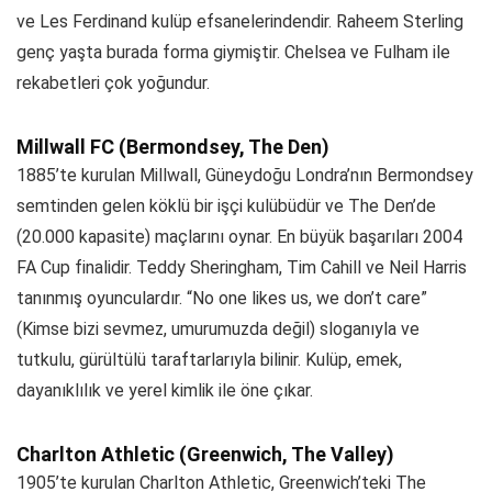
ve Les Ferdinand kulüp efsanelerindendir. Raheem Sterling
genç yaşta burada forma giymiştir. Chelsea ve Fulham ile
rekabetleri çok yoğundur.
Millwall FC (Bermondsey, The Den)
1885’te kurulan Millwall, Güneydoğu Londra’nın Bermondsey
semtinden gelen köklü bir işçi kulübüdür ve The Den’de
(20.000 kapasite) maçlarını oynar. En büyük başarıları 2004
FA Cup finalidir. Teddy Sheringham, Tim Cahill ve Neil Harris
tanınmış oyunculardır. “No one likes us, we don’t care”
(Kimse bizi sevmez, umurumuzda değil) sloganıyla ve
tutkulu, gürültülü taraftarlarıyla bilinir. Kulüp, emek,
dayanıklılık ve yerel kimlik ile öne çıkar.
Charlton Athletic (Greenwich, The Valley)
1905’te kurulan Charlton Athletic, Greenwich’teki The