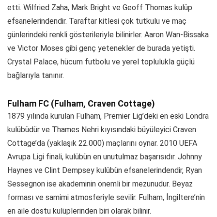
etti. Wilfried Zaha, Mark Bright ve Geoff Thomas kulüp
efsanelerindendir. Taraftar kitlesi çok tutkulu ve maç
günlerindeki renkli gösterileriyle bilinirler. Aaron Wan-Bissaka
ve Victor Moses gibi genç yetenekler de burada yetişti.
Crystal Palace, hücum futbolu ve yerel toplulukla güçlü
bağlarıyla tanınır.
Fulham FC (Fulham, Craven Cottage)
1879 yılında kurulan Fulham, Premier Lig’deki en eski Londra
kulübüdür ve Thames Nehri kıyısındaki büyüleyici Craven
Cottage’da (yaklaşık 22.000) maçlarını oynar. 2010 UEFA
Avrupa Ligi finali, kulübün en unutulmaz başarısıdır. Johnny
Haynes ve Clint Dempsey kulübün efsanelerindendir, Ryan
Sessegnon ise akademinin önemli bir mezunudur. Beyaz
forması ve samimi atmosferiyle sevilir. Fulham, İngiltere’nin
en aile dostu kulüplerinden biri olarak bilinir.