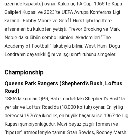
üzerinde kapasite) oynar. Kulüp üç FA Cup, 1965’te Kupa
Galipleri Kupası ve 2023’te UEFA Avrupa Konferans Ligi
kazandı. Bobby Moore ve Geoff Hurst gibi İngiltere
efsaneleri bu kulüpten yetişti. Trevor Brooking ve Mark
Noble da kulübün sembol isimleri. Akademileri “The
Academy of Football” lakabıyla bilinir. West Ham, Doğu
Londra’nın dayanıklılığını ve işçi sınıfı ruhunu simgeler.
Championship
Queens Park Rangers (Shepherd’s Bush, Loftus
Road)
1886’da kurulan QPR, Batı Londra’daki Shepherd’s Bush’ta
yer alır ve Loftus Road’da (18.000 koltuk) oynar. En iyi lig
derecesi 1976’da ikincilik, en büyük başarısı ise 1967’de Lig
Kupası şampiyonluğudur. Mavi-beyaz çizgili forması ve
“hipster” atmosferiyle tanınır. Stan Bowles, Rodney Marsh