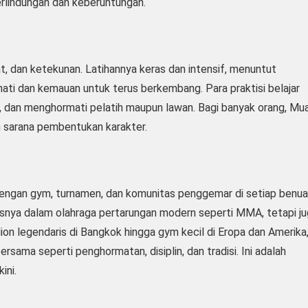
perlindungan dan keberuntungan.
at, dan ketekunan. Latihannya keras dan intensif, menuntut
hati dan kemauan untuk terus berkembang. Para praktisi belajar
, dan menghormati pelatih maupun lawan. Bagi banyak orang, Mu
n sarana pembentukan karakter.
 dengan gym, turnamen, dan komunitas penggemar di setiap benua
vitasnya dalam olahraga pertarungan modern seperti MMA, tetapi j
dion legendaris di Bangkok hingga gym kecil di Eropa dan Amerika
rsama seperti penghormatan, disiplin, dan tradisi. Ini adalah
ini.