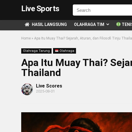
Live Sports
HASIL LANGSUNG
OLAHRAGA TIM
TENI
Home
»
Apa Itu Muay Thai? Sejarah, Aturan, dan Filosofi Tinju Thail
Olahraga Tarung
Olahraga
Apa Itu Muay Thai? Sejar
Thailand
Live Scores
2025-08-01