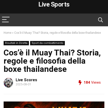
Live Sports
Home
»
Cos’è il Muay Thai? Storia, regole e filosofia della boxe thailandese
Risultati in Diretta
Sport da combattimento
Cos’è il Muay Thai? Storia,
regole e filosofia della
boxe thailandese
Live Scores
184
Views
2025-08-01