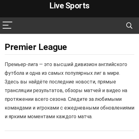
Live Sports
Premier League
Премьер-лига — это высший дивизион английского
футбола и одна из самых популярных лиг в мире.
Здесь вы найдёте последние новости, прямые
трансляции результатов, обзоры матчей и видео на
протяжении всего сезона. Следите за любимыми
командами и игроками с ежедневными обновлениями
и яркими моментами каждого матча.