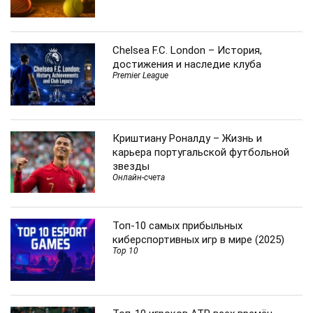
Chelsea F.C. London – История,
достижения и наследие клуба
Premier League
Криштиану Роналду – Жизнь и
карьера португальской футбольной
звезды
Онлайн-счета
Топ-10 самых прибыльных
киберспортивных игр в мире (2025)
Top 10