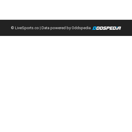
© LiveSports.co
| Data powered by Oddspedia