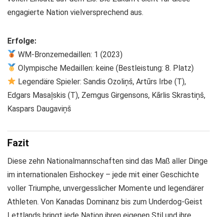
engagierte Nation vielversprechend aus.
Erfolge:
WM-Bronzemedaillen: 1 (2023)
Olympische Medaillen: keine (Bestleistung: 8. Platz)
Legendäre Spieler: Sandis Ozoliņš, Artūrs Irbe (T),
Edgars Masaļskis (T), Zemgus Girgensons, Kārlis Skrastiņš,
Kaspars Daugaviņš
Fazit
Diese zehn Nationalmannschaften sind das Maß aller Dinge
im internationalen Eishockey – jede mit einer Geschichte
voller Triumphe, unvergesslicher Momente und legendärer
Athleten. Von Kanadas Dominanz bis zum Underdog-Geist
Lettlands bringt jede Nation ihren eigenen Stil und ihre