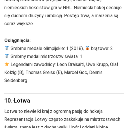
niemieckich hokeistów gra w NHL. Niemiecki hokej cechuje
się duchem drużyny i ambicją. Postęp trwa, a marzenia są
coraz większe.
Osiągnięcia:
Srebrne medale olimpijskie: 1 (2018),
brązowe: 2
Srebrny medal mistrzostw świata: 1
Legendarni zawodnicy: Leon Draisaitl, Uwe Krupp, Olaf
Kölzig (B), Thomas Greiss (B), Marcel Goc, Dennis
Seidenberg
10. Łotwa
Łotwa to niewielki kraj z ogromną pasją do hokeja.
Reprezentacja Łotwy często zaskakuje na mistrzostwach
świata, znana jest z ducha walki. Upór i oddani kibice