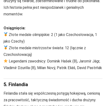
drużyny są twarde, zdeterminowane i trudne do pokonania.
Ich historia pełna jest niespodzianek i genialnych
momentów.
Osiągnięcia:
Złote medale olimpijskie: 2 (1 jako Czechosłowacja, 1
jako Czechy)
Złote medale mistrzostw świata: 12 (łącznie z
Czechosłowacją)
Legendarni zawodnicy: Dominik Hašek (B), Jaromír Jágr,
Vladimír Dzurilla (B), Milan Nový, Patrik Eliáš, David Pastrňák
5. Finlandia
Finlandia stała się współczesną potęgą hokejową, cenioną
za pracowitość, taktyczną świadomość i ducha drużyny.