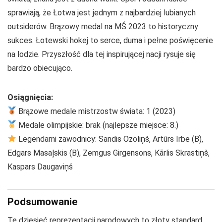
sprawiają, że Łotwa jest jednym z najbardziej lubianych
outsiderów. Brązowy medal na MŚ 2023 to historyczny
sukces. Łotewski hokej to serce, duma i pełne poświęcenie
na lodzie. Przyszłość dla tej inspirującej nacji rysuje się
bardzo obiecująco.
Osiągnięcia:
Brązowe medale mistrzostw świata: 1 (2023)
Medale olimpijskie: brak (najlepsze miejsce: 8.)
Legendarni zawodnicy: Sandis Ozoliņš, Artūrs Irbe (B),
Edgars Masaļskis (B), Zemgus Girgensons, Kārlis Skrastiņš,
Kaspars Daugaviņš
Podsumowanie
Te dziesięć reprezentacji narodowych to złoty standard