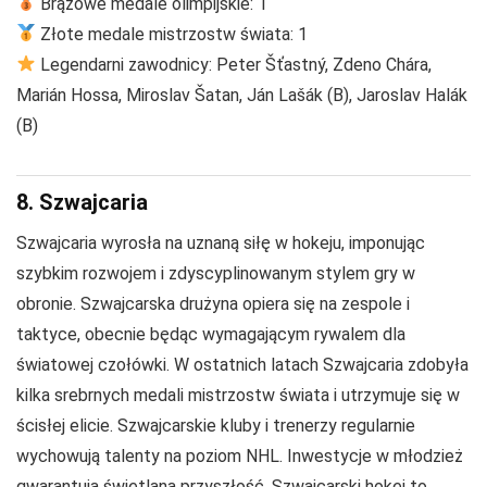
Brązowe medale olimpijskie: 1
Złote medale mistrzostw świata: 1
Legendarni zawodnicy: Peter Šťastný, Zdeno Chára,
Marián Hossa, Miroslav Šatan, Ján Lašák (B), Jaroslav Halák
(B)
8. Szwajcaria
Szwajcaria wyrosła na uznaną siłę w hokeju, imponując
szybkim rozwojem i zdyscyplinowanym stylem gry w
obronie. Szwajcarska drużyna opiera się na zespole i
taktyce, obecnie będąc wymagającym rywalem dla
światowej czołówki. W ostatnich latach Szwajcaria zdobyła
kilka srebrnych medali mistrzostw świata i utrzymuje się w
ścisłej elicie. Szwajcarskie kluby i trenerzy regularnie
wychowują talenty na poziom NHL. Inwestycje w młodzież
gwarantują świetlaną przyszłość. Szwajcarski hokej to