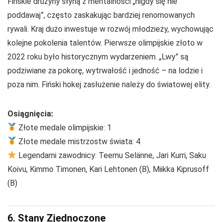
Fińskie drużyny słyną z mentalności „nigdy się nie
poddawaj”, często zaskakując bardziej renomowanych
rywali. Kraj dużo inwestuje w rozwój młodzieży, wychowując
kolejne pokolenia talentów. Pierwsze olimpijskie złoto w
2022 roku było historycznym wydarzeniem. „Lwy” są
podziwiane za pokorę, wytrwałość i jedność – na lodzie i
poza nim. Fiński hokej zasłużenie należy do światowej elity.
Osiągnięcia:
Złote medale olimpijskie: 1
Złote medale mistrzostw świata: 4
Legendarni zawodnicy: Teemu Selänne, Jari Kurri, Saku
Koivu, Kimmo Timonen, Kari Lehtonen (B), Miikka Kiprusoff
(B)
6. Stany Zjednoczone