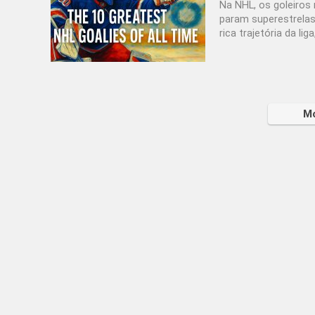
Na NHL, os goleiros 
param superestrelas
rica trajetória da l
Mo