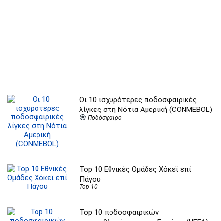
Οι 10 ισχυρότερες ποδοσφαιρικές
λίγκες στη Νότια Αμερική (CONMEBOL)
Ποδόσφαιρο
Top 10 Εθνικές Ομάδες Χόκεϊ επί
Πάγου
Top 10
Top 10 ποδοσφαιρικών