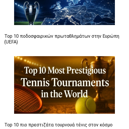
Top 10 ποδοσφαιρικών πρωταθλημάτων στην Ευρώπη
(UEFA)
Top 10 πιο πρεστιζάτα τουρνουά τένις στον κόσμο