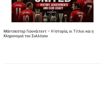
Μάντσεστερ Γιουνάιτεντ – Η Ιστορία, οι Τίτλοι και η
Κληρονομιά του Συλλόγου