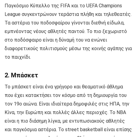
Παγκόσμιο Κύπελλο της FIFA και το UEFA Champions
League συγκεντρώνουν τεράστια πλήθη και τηλεθεατές.
Τα αστέρια του ποδοσφαίρου γίνονται διεθνή είδωλα,
εμπνέοντας νέους αθλητές παντού. Το πιο ξεχωριστό
στο ποδόσφαιρο είναι η δύναμή του να ενώνει
διαφορετικούς πολιτισμούς μέσω της κοινής αγάπης για
το παιχνίδι.
2. Μπάσκετ
Το μπάσκετ είναι ένα γρήγορο και θεαματικό άθλημα
που έχει κατακτήσει τον κόσμο από τη δημιουργία του
τον 19ο αιώνα. Είναι ιδιαίτερα δημοφιλές στις ΗΠΑ, την
Κίνα, την Ευρώπη και πολλές άλλες περιοχές. Το NBA
είναι η πιο διάσημη λίγκα, με εντυπωσιακούς αθλητές
και παγκόσμια αστέρια. Το street basketball είναι επίσης