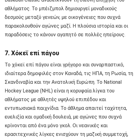
αθλήματος. Το μπέιζμπολ δημιουργεί μοναδικούς
δεσμούς μεταξύ γενεών, με οικογένειες που συχνά
παρακολουθούν αγώνες μαζί. Η πλούσια ιστορία και οι
παραδόσεις το κάνουν αγαπητό σε πολλές ηπείρους.
7. Χόκεϊ επί πάγου
Το χόκεϊ επί πάγου είναι γρήγορο και συναρπαστικό,
ιδιαίτερα δημοφιλές στον Καναδά, τις ΗΠΑ, τη Ρωσία, τη
Σκανδιναβία και την Ανατολική Ευρώπη. Το National
Hockey League (NHL) είναι η κορυφαία λίγκα του
αθλήματος με αθλητές υψηλού επιπέδου και
εντυπωσιακά παιχνίδια. Το άθλημα απαιτεί ταχύτητα,
ευελιξία και ομαδική δουλειά, με αγώνες που συχνά
κρίνονται από ένα μόνο γκολ. Οι νεανικές και
ερασιτεχνικές λίγκες ενισχύουν τη μαζική συμμετοχή,