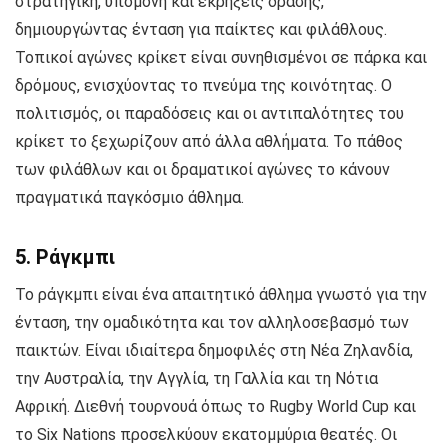
στρατηγική, υπομονή και εκρήξεις δράσης,
δημιουργώντας ένταση για παίκτες και φιλάθλους.
Τοπικοί αγώνες κρίκετ είναι συνηθισμένοι σε πάρκα και
δρόμους, ενισχύοντας το πνεύμα της κοινότητας. Ο
πολιτισμός, οι παραδόσεις και οι αντιπαλότητες του
κρίκετ το ξεχωρίζουν από άλλα αθλήματα. Το πάθος
των φιλάθλων και οι δραματικοί αγώνες το κάνουν
πραγματικά παγκόσμιο άθλημα.
5. Ράγκμπι
Το ράγκμπι είναι ένα απαιτητικό άθλημα γνωστό για την
ένταση, την ομαδικότητα και τον αλληλοσεβασμό των
παικτών. Είναι ιδιαίτερα δημοφιλές στη Νέα Ζηλανδία,
την Αυστραλία, την Αγγλία, τη Γαλλία και τη Νότια
Αφρική. Διεθνή τουρνουά όπως το Rugby World Cup και
το Six Nations προσελκύουν εκατομμύρια θεατές. Οι