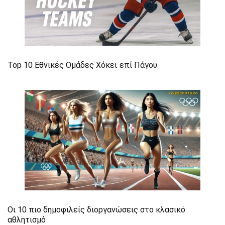
Top 10 Εθνικές Ομάδες Χόκεϊ επί Πάγου
Οι 10 πιο δημοφιλείς διοργανώσεις στο κλασικό
αθλητισμό