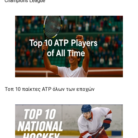
Champions League
Τοπ 10 παίκτες ATP όλων των εποχών