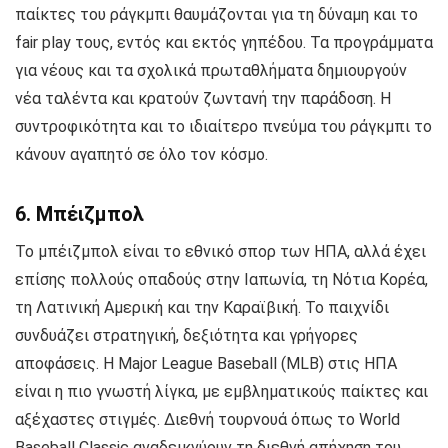
παίκτες του ράγκμπι θαυμάζονται για τη δύναμη και το
fair play τους, εντός και εκτός γηπέδου. Τα προγράμματα
για νέους και τα σχολικά πρωταθλήματα δημιουργούν
νέα ταλέντα και κρατούν ζωντανή την παράδοση. Η
συντροφικότητα και το ιδιαίτερο πνεύμα του ράγκμπι το
κάνουν αγαπητό σε όλο τον κόσμο.
6. Μπέιζμπολ
Το μπέιζμπολ είναι το εθνικό σπορ των ΗΠΑ, αλλά έχει
επίσης πολλούς οπαδούς στην Ιαπωνία, τη Νότια Κορέα,
τη Λατινική Αμερική και την Καραϊβική. Το παιχνίδι
συνδυάζει στρατηγική, δεξιότητα και γρήγορες
αποφάσεις. Η Major League Baseball (MLB) στις ΗΠΑ
είναι η πιο γνωστή λίγκα, με εμβληματικούς παίκτες και
αξέχαστες στιγμές. Διεθνή τουρνουά όπως το World
Baseball Classic αναδεικνύουν τη διεθνή απήχηση του