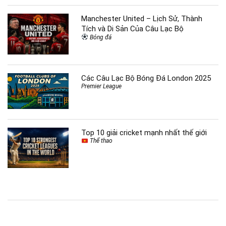
Manchester United – Lịch Sử, Thành
Tích và Di Sản Của Câu Lạc Bộ
Bóng đá
Các Câu Lạc Bộ Bóng Đá London 2025
Premier League
Top 10 giải cricket mạnh nhất thế giới
Thể thao