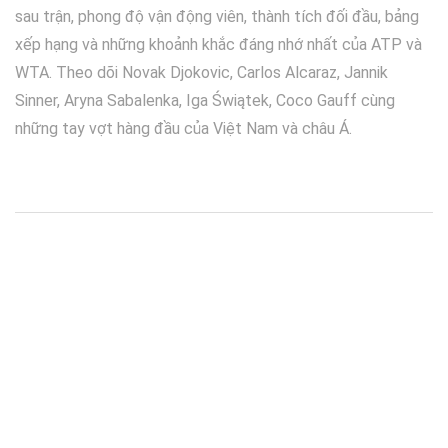
sau trận, phong độ vận động viên, thành tích đối đầu, bảng
xếp hạng và những khoảnh khắc đáng nhớ nhất của ATP và
WTA. Theo dõi Novak Djokovic, Carlos Alcaraz, Jannik
Sinner, Aryna Sabalenka, Iga Świątek, Coco Gauff cùng
những tay vợt hàng đầu của Việt Nam và châu Á.