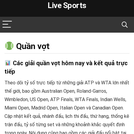
Live Sports
Quần vợt
Các giải quần vợt hôm nay và kết quả trực
tiếp
Theo dõi tỷ số trực tiếp từ những giải ATP và WTA lớn nhất
thế giới, bao gồm Australian Open, Roland-Garros,
Wimbledon, US Open, ATP Finals, WTA Finals, Indian Wells,
Miami Open, Madrid Open, Italian Open và Canadian Open.
Cập nhật kết quả, nhánh đấu, lịch thi đấu, thứ hạng, thống kê
trận đấu, tỷ số từng set và những khoảnh khắc quyết định
trong ngày. Nội dung cũng bao gồm các giải đấu nổi bật tại