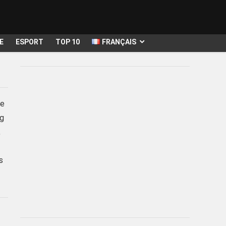
E
ESPORT
TOP 10
FRANÇAIS
te
ng
,
s