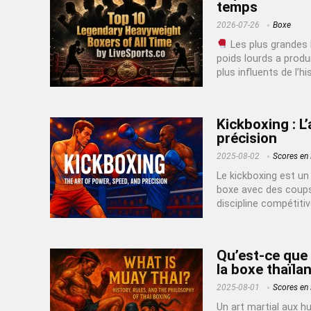
temps
2026-07-26
Boxe
Les plus grandes l
poids lourds a produi
plus influents de l’h
Kickboxing : L’
précision
2025-08-02
Scores en 
Le kickboxing est un
boxe avec des coups 
discipline compétiti
Qu’est-ce que 
la boxe thaïla
2025-08-01
Scores en 
Un art martial aux h