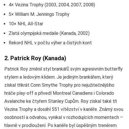
4× Vezina Trophy (2003, 2004, 2007, 2008)
5× William M. Jennings Trophy
10× NHL All-Star
Zlatá olympijská medaile (Kanada, 2002)
Rekord NHL v počtu výher a čistých kont
2. Patrick Roy (Kanada)
Patrick Roy změnil styl brankářů svým agresivním butterfly
stylem a ledovým klidem. Je jediným brankářem, který
získal třikrát Conn Smythe Trophy pro nejužitečnějšího
hráče play-off a přivedl Montreal Canadiens i Colorado
Avalanche ke čtyřem Stanley Cupům. Roy získal také tři
Vezina Trophy a dosáhl 551 vítězství v kariéře. Známý svou
osobností a odvahou, vynikal v rozhodujících momentech –
hlavně v prodloužení. Po kariéře byl úspěšným trenérem.