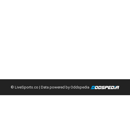
© LiveSports.co
| Data powered by Oddspedia