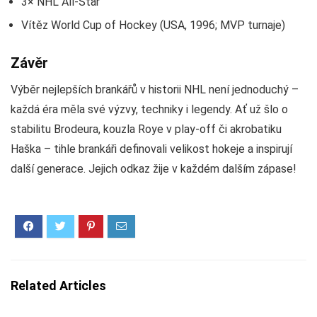
3× NHL All-Star
Vítěz World Cup of Hockey (USA, 1996; MVP turnaje)
Závěr
Výběr nejlepších brankářů v historii NHL není jednoduchý –
každá éra měla své výzvy, techniky i legendy. Ať už šlo o
stabilitu Brodeura, kouzla Roye v play-off či akrobatiku
Haška – tihle brankáři definovali velikost hokeje a inspirují
další generace. Jejich odkaz žije v každém dalším zápase!
Related Articles