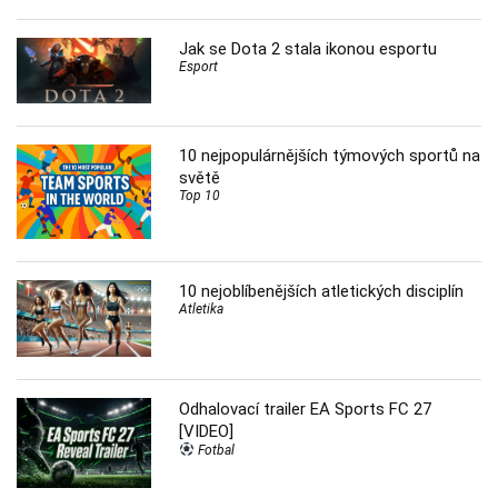
Jak se Dota 2 stala ikonou esportu
Esport
10 nejpopulárnějších týmových sportů na
světě
Top 10
10 nejoblíbenějších atletických disciplín
Atletika
Odhalovací trailer EA Sports FC 27
[VIDEO]
Fotbal