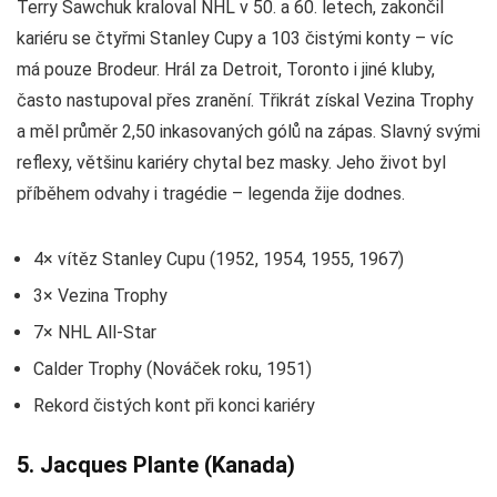
Terry Sawchuk kraloval NHL v 50. a 60. letech, zakončil
kariéru se čtyřmi Stanley Cupy a 103 čistými konty – víc
má pouze Brodeur. Hrál za Detroit, Toronto i jiné kluby,
často nastupoval přes zranění. Třikrát získal Vezina Trophy
a měl průměr 2,50 inkasovaných gólů na zápas. Slavný svými
reflexy, většinu kariéry chytal bez masky. Jeho život byl
příběhem odvahy i tragédie – legenda žije dodnes.
4× vítěz Stanley Cupu (1952, 1954, 1955, 1967)
3× Vezina Trophy
7× NHL All-Star
Calder Trophy (Nováček roku, 1951)
Rekord čistých kont při konci kariéry
5. Jacques Plante (Kanada)