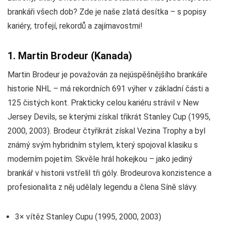
brankáři všech dob? Zde je naše zlatá desítka – s popisy
kariéry, trofejí, rekordů a zajímavostmi!
1. Martin Brodeur (Kanada)
Martin Brodeur je považován za nejúspěšnějšího brankáře
historie NHL – má rekordních 691 výher v základní části a
125 čistých kont. Prakticky celou kariéru strávil v New
Jersey Devils, se kterými získal třikrát Stanley Cup (1995,
2000, 2003). Brodeur čtyřikrát získal Vezina Trophy a byl
známý svým hybridním stylem, který spojoval klasiku s
moderním pojetím. Skvěle hrál hokejkou – jako jediný
brankář v historii vstřelil tři góly. Brodeurova konzistence a
profesionalita z něj udělaly legendu a člena Síně slávy.
3× vítěz Stanley Cupu (1995, 2000, 2003)