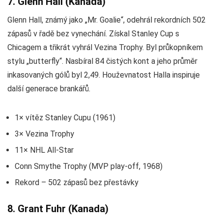
7. Glenn Hall (Kanada)
Glenn Hall, známý jako „Mr. Goalie“, odehrál rekordních 502
zápasů v řadě bez vynechání. Získal Stanley Cup s
Chicagem a třikrát vyhrál Vezina Trophy. Byl průkopníkem
stylu „butterfly“. Nasbíral 84 čistých kont a jeho průměr
inkasovaných gólů byl 2,49. Houževnatost Halla inspiruje
další generace brankářů.
1× vítěz Stanley Cupu (1961)
3× Vezina Trophy
11× NHL All-Star
Conn Smythe Trophy (MVP play-off, 1968)
Rekord – 502 zápasů bez přestávky
8. Grant Fuhr (Kanada)