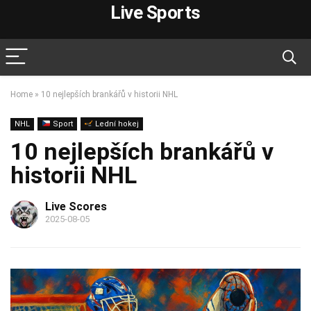
Live Sports
Home
»
10 nejlepších brankářů v historii NHL
NHL
Sport
Lední hokej
10 nejlepších brankářů v
historii NHL
Live Scores
2025-08-05