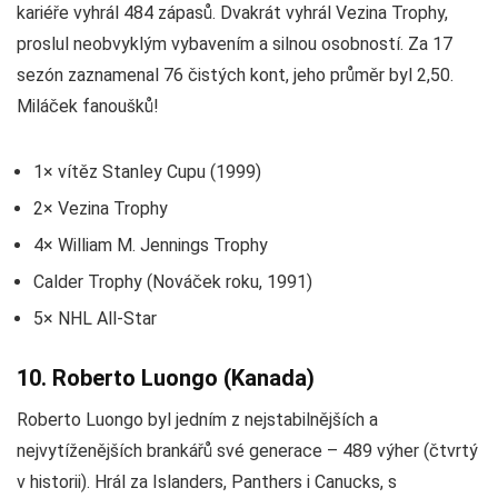
kariéře vyhrál 484 zápasů. Dvakrát vyhrál Vezina Trophy,
proslul neobvyklým vybavením a silnou osobností. Za 17
sezón zaznamenal 76 čistých kont, jeho průměr byl 2,50.
Miláček fanoušků!
1× vítěz Stanley Cupu (1999)
2× Vezina Trophy
4× William M. Jennings Trophy
Calder Trophy (Nováček roku, 1991)
5× NHL All-Star
10. Roberto Luongo (Kanada)
Roberto Luongo byl jedním z nejstabilnějších a
nejvytíženějších brankářů své generace – 489 výher (čtvrtý
v historii). Hrál za Islanders, Panthers i Canucks, s