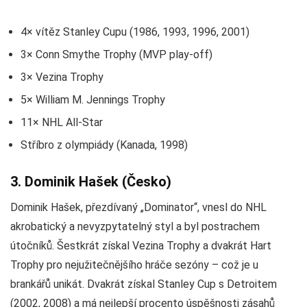
4× vítěz Stanley Cupu (1986, 1993, 1996, 2001)
3× Conn Smythe Trophy (MVP play-off)
3× Vezina Trophy
5× William M. Jennings Trophy
11× NHL All-Star
Stříbro z olympiády (Kanada, 1998)
3. Dominik Hašek (Česko)
Dominik Hašek, přezdívaný „Dominator“, vnesl do NHL
akrobatický a nevyzpytatelný styl a byl postrachem
útočníků. Šestkrát získal Vezina Trophy a dvakrát Hart
Trophy pro nejužitečnějšího hráče sezóny – což je u
brankářů unikát. Dvakrát získal Stanley Cup s Detroitem
(2002, 2008) a má nejlepší procento úspěšnosti zásahů