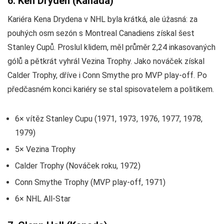
6. Ken Dryden (Kanada)
Kariéra Kena Drydena v NHL byla krátká, ale úžasná: za
pouhých osm sezón s Montreal Canadiens získal šest
Stanley Cupů. Proslul klidem, měl průměr 2,24 inkasovaných
gólů a pětkrát vyhrál Vezina Trophy. Jako nováček získal
Calder Trophy, dříve i Conn Smythe pro MVP play-off. Po
předčasném konci kariéry se stal spisovatelem a politikem.
6× vítěz Stanley Cupu (1971, 1973, 1976, 1977, 1978,
1979)
5× Vezina Trophy
Calder Trophy (Nováček roku, 1972)
Conn Smythe Trophy (MVP play-off, 1971)
6× NHL All-Star