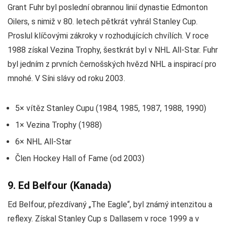
Grant Fuhr byl poslední obrannou linií dynastie Edmonton
Oilers, s nimiž v 80. letech pětkrát vyhrál Stanley Cup.
Proslul klíčovými zákroky v rozhodujících chvílích. V roce
1988 získal Vezina Trophy, šestkrát byl v NHL All-Star. Fuhr
byl jedním z prvních černošských hvězd NHL a inspirací pro
mnohé. V Síni slávy od roku 2003.
5× vítěz Stanley Cupu (1984, 1985, 1987, 1988, 1990)
1× Vezina Trophy (1988)
6× NHL All-Star
Člen Hockey Hall of Fame (od 2003)
9. Ed Belfour (Kanada)
Ed Belfour, přezdívaný „The Eagle“, byl známý intenzitou a
reflexy. Získal Stanley Cup s Dallasem v roce 1999 a v